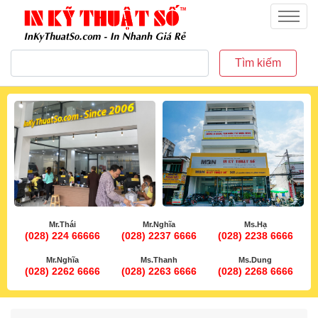
inkythuatso.com
Menu
Tìm kiếm
Mr.Thái
Mr.Nghĩa
Ms.Hạ
(028) 224 66666
(028) 2237 6666
(028) 2238 6666
Mr.Nghĩa
Ms.Thanh
Ms.Dung
(028) 2262 6666
(028) 2263 6666
(028) 2268 6666