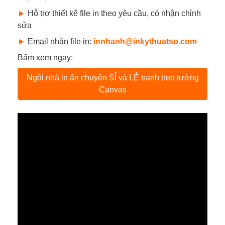
►
Hỗ trợ thiết kế file in theo yêu cầu, có nhận chỉnh
sửa
►
Email nhận file in:
innhanh@inkythuatso.com
Bấm xem ngay:
Ngôi nhà in ấn chuyên SỈ và LẺ tranh treo tường
Canvas