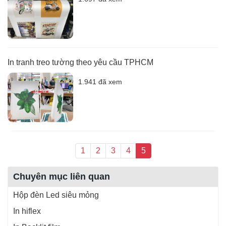
In tranh treo tường theo yêu cầu TPHCM
1.941 đã xem
1
2
3
4
5
Chuyên mục liên quan
Hộp đèn Led siêu mỏng
In hiflex