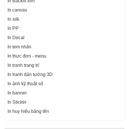
In Backlit film
In canvas
In silk
In PP
In Decal
In tem nhãn
In thực đơn - menu
In tranh trang trí
In tranh dán tường 3D
In ảnh kỹ thuật số
In banner
In Sticker
In huy hiệu bảng tên