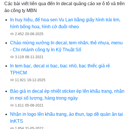
Các bài viết liên qua đến In decal quảng cáo xe ô tô và trên
áo công ty MBN
In huy hiệu, đế hoa sen Vu Lan bằng giấy hình trái tim,
hình bông hoa, hình cờ đuôi nheo
2.452
20-08-2025
Chào mừng xưởng In decal, tem nhãn, thẻ nhựa, menu
- Chi nhánh công ty In Kỹ Thuật Số
3.119
08-11-2021
In tem bạc, decal xi bạc, bạc nhũ, bạc thiếc giá rẻ
TPHCM
11.921
19-12-2025
Báo giá in decal ép nhiệt sticker ép lên khẩu trang, nhận
in mọi số lượng, hàng trong ngày
1.611
05-08-2021
Nhận in logo lên khẩu trang, áo thun, tạp dề quán ăn tại
InKTS
1.854
31-05-2022