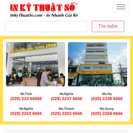
inkythuatso.com
Menu
Tìm kiếm
Mr.Thái
Mr.Nghĩa
Ms.Hạ
(028) 224 66666
(028) 2237 6666
(028) 2238 6666
Mr.Nghĩa
Ms.Thanh
Ms.Dung
(028) 2262 6666
(028) 2263 6666
(028) 2268 6666