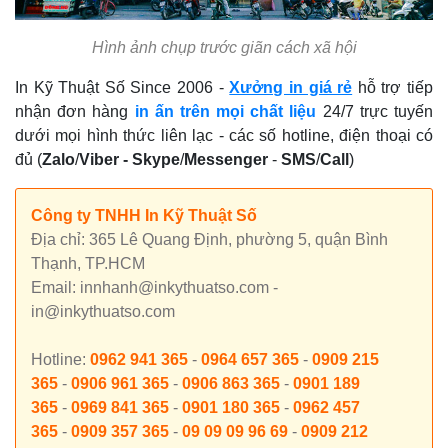
Hình ảnh chụp trước giãn cách xã hội
In Kỹ Thuật Số Since 2006 -
Xưởng in giá rẻ
hỗ trợ tiếp
nhận đơn hàng
in ấn trên mọi chất liệu
24/7 trực tuyến
dưới mọi hình thức liên lạc - các số hotline, điện thoại có
đủ (
Zalo
/
Viber -
Skype
/
Messenger
-
SMS
/
Call
)
Công ty TNHH In Kỹ Thuật Số
Địa chỉ: 365 Lê Quang Định, phường 5, quận Bình
Thạnh, TP.HCM
Email: innhanh@inkythuatso.com -
in@inkythuatso.com
Hotline:
0962 941 365
-
0964 657 365
-
0909 215
365
-
0906 961 365
-
0906 863 365
-
0901 189
365
-
0969 841 365
-
0901 180 365
-
0962 457
365
-
0909 357 365
-
09 09 09 96 69
-
0909 212