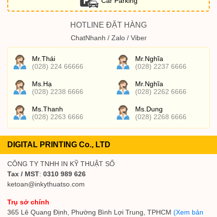
Car Parking
HOTLINE ĐẶT HÀNG
ChatNhanh / Zalo / Viber
Mr.Thái
Mr.Nghĩa
(028) 224 66666
(028) 2237 6666
Ms.Hạ
Mr.Nghĩa
(028) 2238 6666
(028) 2262 6666
Ms.Thanh
Ms.Dung
(028) 2263 6666
(028) 2268 6666
DIGITAL PRINTING Co., LTD
CÔNG TY TNHH IN KỸ THUẬT SỐ
Tax / MST
:
0310 989 626
ketoan@inkythuatso.com
Trụ sở chính
365 Lê Quang Định, Phường Bình Lợi Trung, TPHCM
(Xem bản