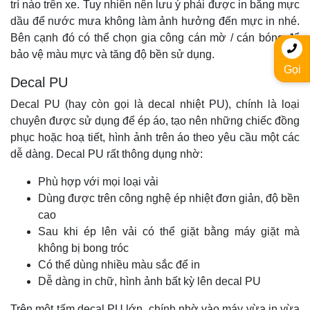
trí nào trên xe. Tuy nhiên nên lưu ý phải được in bằng mực
dầu để nước mưa không làm ảnh hưởng đến mực in nhé.
Bên cạnh đó có thể chọn gia công cán mờ / cán bóng để
bảo vệ màu mực và tăng độ bền sử dụng.
Gọi
Decal PU
Decal PU (hay còn gọi là decal nhiệt PU), chính là loại
chuyên được sử dụng để ép áo, tạo nên những chiếc đồng
phục hoặc hoạ tiết, hình ảnh trên áo theo yêu cầu một các
dễ dàng. Decal PU rất thông dụng nhờ:
Phù hợp với mọi loại vải
Dùng được trên công nghệ ép nhiệt đơn giản, độ bền
cao
Sau khi ép lên vải có thể giặt bằng máy giặt mà
không bị bong tróc
Có thể dùng nhiều màu sắc để in
Dễ dàng in chữ, hình ảnh bất kỳ lên decal PU
Trên một tấm decal PU lớn, chính nhờ vào máy vừa in vừa