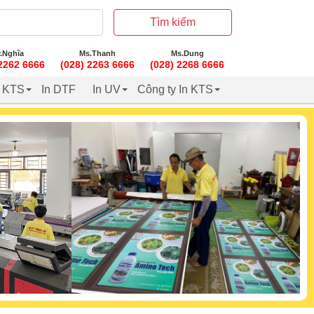
Tìm kiếm
.Nghĩa
Ms.Thanh
Ms.Dung
 2262 6666
(028) 2263 6666
(028) 2268 6666
t KTS
In DTF
In UV
Công ty In KTS