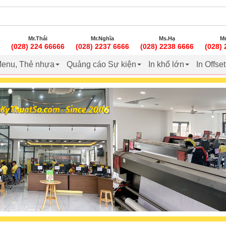
Mr.Thái
Mr.Nghĩa
Ms.Hạ
Mr
(028) 224 66666
(028) 2237 6666
(028) 2238 6666
(028)
enu, Thẻ nhựa
Quảng cáo Sự kiện
In khổ lớn
In Offse