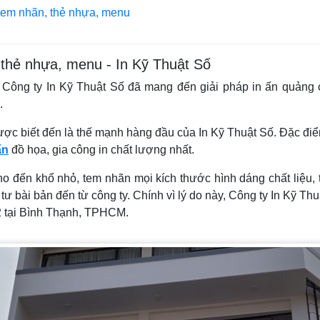
 tem nhãn, thẻ nhựa, menu
 thẻ nhựa, menu - In Kỹ Thuật Số
, Công ty In Kỹ Thuật Số đã mang đến giải pháp in ấn quảng 
.
ợc biết đến là thế mạnh hàng đầu của In Kỹ Thuật Số. Đặc điểm 
ấn
đồ họa, gia công in chất lượng nhất.
ho đến khổ nhỏ, tem nhãn mọi kích thước hình dáng chất liệu,
tư bài bản đến từ công ty. Chính vì lý do này, Công ty In Kỹ T
2 tại Bình Thạnh, TPHCM.