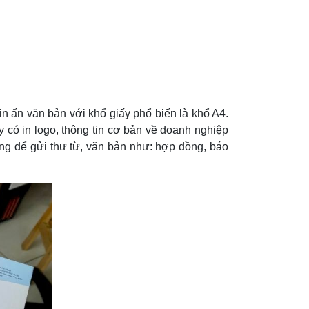
in ấn văn bản với khổ giấy phổ biến là khổ A4.
ấy có in logo, thông tin cơ bản về doanh nghiệp
dụng để gửi thư từ, văn bản như: hợp đồng, báo