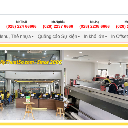
Mr.Thái
Mr.Nghĩa
Ms.Hạ
Mr
(028) 224 66666
(028) 2237 6666
(028) 2238 6666
(028)
enu, Thẻ nhựa
Quảng cáo Sự kiện
In khổ lớn
In Offse