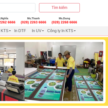
Tìm kiếm
.Nghĩa
Ms.Thanh
Ms.Dung
 2262 6666
(028) 2263 6666
(028) 2268 6666
t KTS
In DTF
In UV
Công ty In KTS