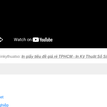
nkythuatso:
In giấy tiêu đề giá rẻ TPHCM - In Kỹ Thuật Số S
set
ghiệp