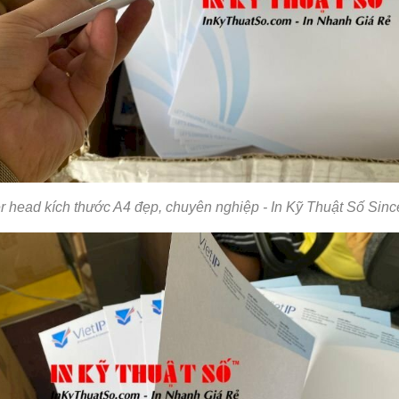
ter head kích thước A4 đẹp, chuyên nghiệp - In Kỹ Thuật Số Sin