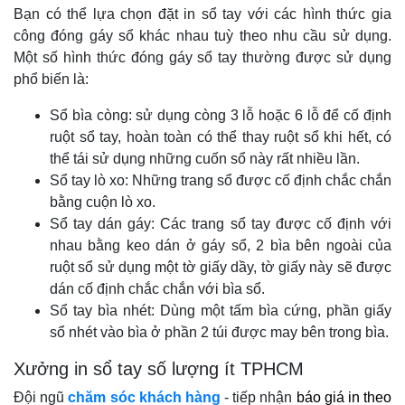
Bạn có thể lựa chọn đặt in sổ tay với các hình thức gia
công đóng gáy sổ khác nhau tuỳ theo nhu cầu sử dụng.
Một số hình thức đóng gáy sổ tay thường được sử dụng
phổ biến là:
Sổ bìa còng: sử dụng còng 3 lỗ hoặc 6 lỗ để cố định
ruột sổ tay, hoàn toàn có thể thay ruột sổ khi hết, có
thể tái sử dụng những cuốn sổ này rất nhiều lần.
Sổ tay lò xo: Những trang sổ được cố định chắc chắn
bằng cuộn lò xo.
Sổ tay dán gáy: Các trang sổ tay được cố định với
nhau bằng keo dán ở gáy sổ, 2 bìa bên ngoài của
ruột sổ sử dụng một tờ giấy dầy, tờ giấy này sẽ được
dán cố định chắc chắn với bìa sổ.
Sổ tay bìa nhét: Dùng một tấm bìa cứng, phần giấy
sổ nhét vào bìa ở phần 2 túi được may bên trong bìa.
Xưởng in sổ tay số lượng ít TPHCM
Đội ngũ
chăm sóc khách hàng
- tiếp nhận
báo giá in theo