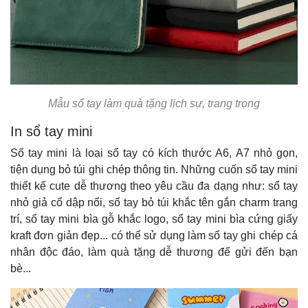
Mẫu sổ tay làm quà tặng lịch sự, trang trọng
In sổ tay mini
Sổ tay mini là loại sổ tay có kích thước A6, A7 nhỏ gọn,
tiện dụng bỏ túi ghi chép thông tin. Những cuốn sổ tay mini
thiết kế cute dễ thương theo yêu cầu đa dạng như: sổ tay
nhỏ giả cổ dập nổi, sổ tay bỏ túi khắc tên gắn charm trang
trí, sổ tay mini bìa gỗ khắc logo, sổ tay mini bìa cứng giấy
kraft đơn giản đẹp... có thể sử dụng làm sổ tay ghi chép cá
nhân độc đáo, làm quà tặng dễ thương để gửi đến bạn
bè...