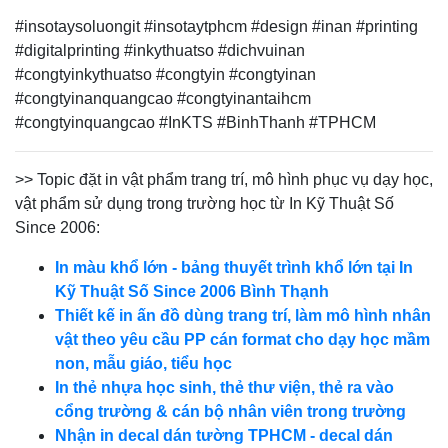
#insotaysoluongit #insotaytphcm #design #inan #printing
#digitalprinting #inkythuatso #dichvuinan
#congtyinkythuatso #congtyin #congtyinan
#congtyinanquangcao #congtyinantaihcm
#congtyinquangcao #InKTS #BinhThanh #TPHCM
>> Topic đặt in vật phẩm trang trí, mô hình phục vụ dạy học,
vật phẩm sử dụng trong trường học từ In Kỹ Thuật Số
Since 2006:
In màu khổ lớn - bảng thuyết trình khổ lớn tại In
Kỹ Thuật Số Since 2006 Bình Thạnh
Thiết kế in ấn đồ dùng trang trí, làm mô hình nhân
vật theo yêu cầu PP cán format cho dạy học mầm
non, mẫu giáo, tiểu học
In thẻ nhựa học sinh, thẻ thư viện, thẻ ra vào
cổng trường & cán bộ nhân viên trong trường
Nhận in decal dán tường TPHCM - decal dán