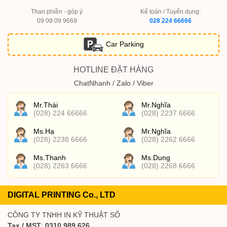
Than phiền - góp ý
Kế toán / Tuyển dụng:
09 09 09 9669
028 224 66666
Car Parking
HOTLINE ĐẶT HÀNG
ChatNhanh / Zalo / Viber
Mr.Thái
Mr.Nghĩa
(028) 224 66666
(028) 2237 6666
Ms.Hạ
Mr.Nghĩa
(028) 2238 6666
(028) 2262 6666
Ms.Thanh
Ms.Dung
(028) 2263 6666
(028) 2268 6666
DIGITAL PRINTING Co., LTD
CÔNG TY TNHH IN KỸ THUẬT SỐ
Tax / MST
:
0310 989 626