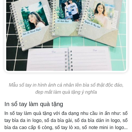
Mẫu sổ tay in hình ảnh cá nhân lên bìa sổ thật độc đáo,
đẹp mắt làm quà tặng ý nghĩa
In sổ tay làm quà tặng
In sổ tay làm quà tặng với đa dạng nhu cầu in ấn như: sổ
tay bìa da in logo, sổ da bìa gài, sổ da bìa dán in logo, sổ
bìa da cao cấp 6 còng, sổ tay lò xo, sổ note mini in logo...