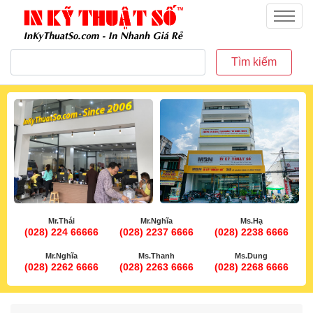
inkythuatso.com
Menu
Tìm kiếm
Mr.Thái
Mr.Nghĩa
Ms.Hạ
(028) 224 66666
(028) 2237 6666
(028) 2238 6666
Mr.Nghĩa
Ms.Thanh
Ms.Dung
(028) 2262 6666
(028) 2263 6666
(028) 2268 6666