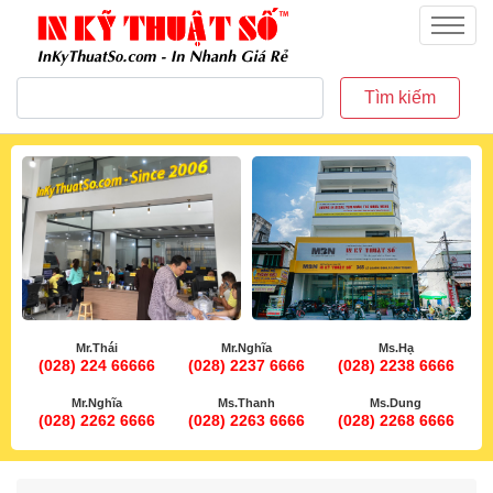
inkythuatso.com
Menu
Tìm kiếm
Mr.Thái
Mr.Nghĩa
Ms.Hạ
(028) 224 66666
(028) 2237 6666
(028) 2238 6666
Mr.Nghĩa
Ms.Thanh
Ms.Dung
(028) 2262 6666
(028) 2263 6666
(028) 2268 6666