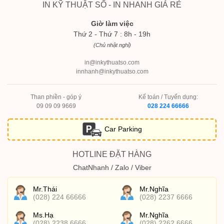
IN KỸ THUẬT SỐ - IN NHANH GIÁ RẺ
Giờ làm việc
Thứ 2 - Thứ 7 : 8h - 19h
(Chủ nhật nghỉ)
in@inkythuatso.com
innhanh@inkythuatso.com
Than phiền - góp ý
Kế toán / Tuyển dụng:
09 09 09 9669
028 224 66666
Car Parking
HOTLINE ĐẶT HÀNG
ChatNhanh / Zalo / Viber
Mr.Thái
Mr.Nghĩa
(028) 224 66666
(028) 2237 6666
Ms.Hạ
Mr.Nghĩa
(028) 2238 6666
(028) 2262 6666