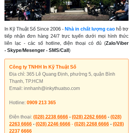
In Kỹ Thuật Số Since 2006
-
Nhà in chất lượng cao
hỗ trợ
tiếp nhận đơn hàng 24/7 trực tuyến dưới mọi hình thức
liên lạc - các số hotline, điện thoại có đủ (
Zalo
/
Viber
-
Skype
/
Mesenger
-
SMS
/
Call
)
Công ty TNHH In Kỹ Thuật Số
Địa chỉ: 365 Lê Quang Định, phường 5, quận Bình
Thạnh, TP.HCM
Email: innhanh@inkythuatso.com
Hotline:
0909 213 365
Điện thoại:
(028) 2238 6666
-
(028) 2262 6666
-
(028)
2263 6666
-
(028) 2246 6666
-
(028) 2268 6666
-
(028)
2237 6666