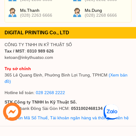
Ms.Thanh
Ms.Dung
(028) 2263 6666
(028) 2268 6666
DIGITAL PRINTING Co., LTD
CÔNG TY TNHH IN KỸ THUẬT SỐ
Tax / MST
:
0310 989 626
ketoan@inkythuatso.com
Trụ sở chính
365 Lê Quang Định, Phường Bình Lợi Trung, TPHCM
(Xem bản
đồ)
Hotline kế toán:
028 2268 2222
STK Công ty TNHH In Kỹ Thuật Số.
Vietcombank Đông Sài Gòn HCM:
0531002468134
Thông tin Mã Số Thuế, Tài khoản ngân hàng và thông tin liên hệ