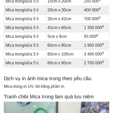
đ
Mica trong/sữa 5 li
15cm x 20cm
250 000
đ
Mica trong/sữa 5 li
20cm x 30cm
400 000
đ
Mica trong/sữa 5 li
30cm x 42cm
700 000
đ
Mica trong/sữa 5 li
42cm x 60cm
1 300 000
đ
Mica trong/sữa 5 li
5cm x 9cm
65 000
đ
Mica trong/sữa 5 li
60cm x 80cm
1 900 000
đ
Mica trong/sữa 5 li
80cm x 100cm
3 400 000
đ
Mica trong/sữa 5 li
80cm x 80cm
2 700 000
Dịch vụ in ảnh mica trong theo yêu cầu
Mica trong in UV, lót trắng phần in.
Tranh chibi Mica trong làm quà lưu niệm