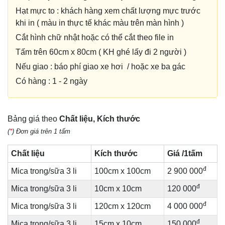
Hạt mực to : khách hàng xem chất lượng mực trước
khi in ( màu in thực tế khác màu trên màn hình )
Cắt hình chữ nhật hoặc có thể cắt theo file in
Tấm trên 60cm x 80cm ( KH ghé lấy đi 2 người )
Nếu giao : báo phí giao xe hơi / hoặc xe ba gác
Có hàng : 1 - 2 ngày
Bảng giá theo
Chất liệu, Kích thước
(
*
) Đơn giá trên 1 tấm
Chất liệu
Kích thước
Giá /1tấm
đ
Mica trong/sữa 3 li
100cm x 100cm
2 900 000
đ
Mica trong/sữa 3 li
10cm x 10cm
120 000
đ
Mica trong/sữa 3 li
120cm x 120cm
4 000 000
đ
Mica trong/sữa 3 li
15cm x 10cm
150 000