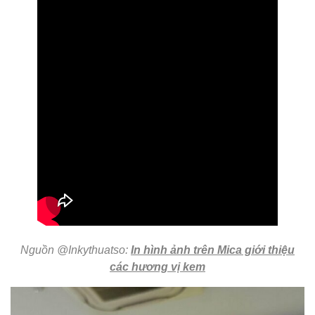
Nguồn @Inkythuatso:
In hình ảnh trên Mica giới thiệu
các hương vị kem