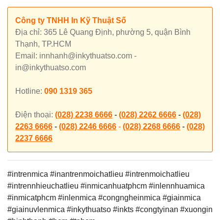
Công ty TNHH In Kỹ Thuật Số
Địa chỉ: 365 Lê Quang Định, phường 5, quận Bình
Thạnh, TP.HCM
Email: innhanh@inkythuatso.com -
in@inkythuatso.com
Hotline:
090 1319 365
Điện thoại:
(028) 2238 6666
-
(028) 2262 6666
-
(028)
2263 6666
-
(028) 2246 6666
-
(028) 2268 6666
-
(028)
2237 6666
#intrenmica #inantrenmoichatlieu #intrenmoichatlieu
#intrennhieuchatlieu #inmicanhuatphcm #inlennhuamica
#inmicatphcm #inlenmica #congngheinmica #giainmica
#giainuvlenmica
#inkythuatso #inkts #congtyinan #xuongin