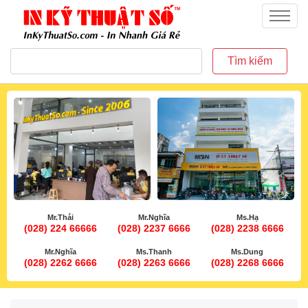
inkythuatso.com
Menu
Tìm kiếm
Mr.Thái
Mr.Nghĩa
Ms.Hạ
(028) 224 66666
(028) 2237 6666
(028) 2238 6666
Mr.Nghĩa
Ms.Thanh
Ms.Dung
(028) 2262 6666
(028) 2263 6666
(028) 2268 6666