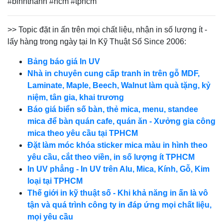
#binhthanh #hcm #tphcm
>> Topic đặt in ấn trên mọi chất liệu, nhận in số lượng ít -
lấy hàng trong ngày tại In Kỹ Thuật Số Since 2006:
Bảng báo giá In UV
Nhà in chuyên cung cấp tranh in trên gỗ MDF,
Laminate, Maple, Beech, Walnut làm quà tặng, kỷ
niệm, tân gia, khai trương
Báo giá biển số bàn, thẻ mica, menu, standee
mica để bàn quán cafe, quán ăn - Xưởng gia công
mica theo yêu cầu tại TPHCM
Đặt làm móc khóa sticker mica màu in hình theo
yêu cầu, cắt theo viền, in số lượng ít TPHCM
In UV phẳng - In UV trên Alu, Mica, Kính, Gỗ, Kim
loại tại TPHCM
Thế giới in kỹ thuật số - Khi khả năng in ấn là vô
tận và quá trình công ty in đáp ứng mọi chất liệu,
mọi yêu cầu