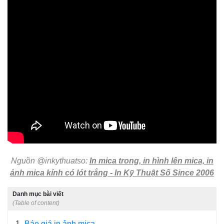
Nguồn @inkythuatso:
In mica trong, in hình lên mica, in
ảnh mica kính có lót trắng - In Kỹ Thuật Số Since 2006
Danh mục bài viết
(Table of content)
1
Báo giá in ảnh mica