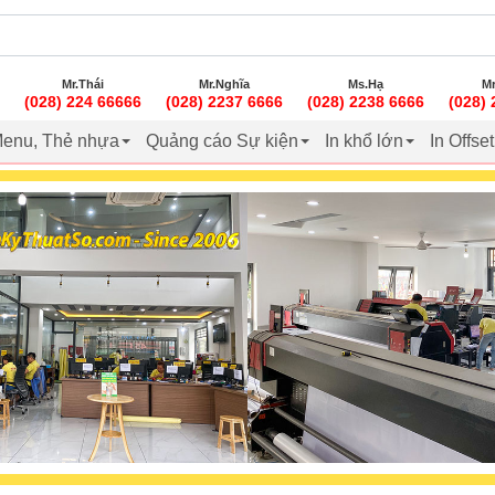
Mr.Thái
Mr.Nghĩa
Ms.Hạ
Mr
(028) 224 66666
(028) 2237 6666
(028) 2238 6666
(028)
enu, Thẻ nhựa
Quảng cáo Sự kiện
In khổ lớn
In Offse