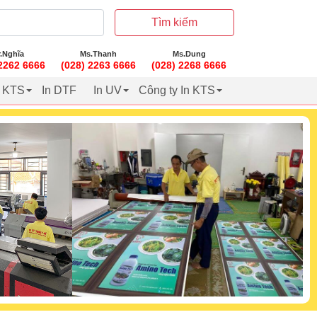
Tìm kiếm
.Nghĩa
Ms.Thanh
Ms.Dung
 2262 6666
(028) 2263 6666
(028) 2268 6666
t KTS
In DTF
In UV
Công ty In KTS