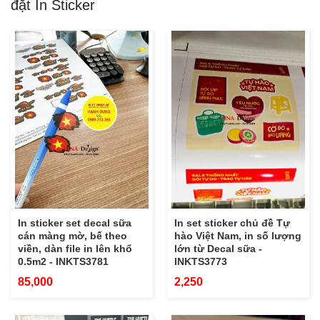
đặt In Sticker
In sticker set decal sữa
In set sticker chủ đề Tự
cán màng mờ, bế theo
hào Việt Nam, in số lượng
viền, dàn file in lên khổ
lớn từ Decal sữa -
0.5m2 - INKTS3781
INKTS3773
85,000
2,250