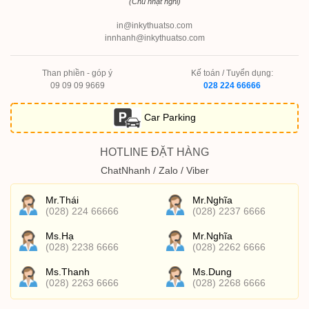
(Chủ nhật nghỉ)
in@inkythuatso.com
innhanh@inkythuatso.com
Than phiền - góp ý
Kế toán / Tuyển dụng:
09 09 09 9669
028 224 66666
Car Parking
HOTLINE ĐẶT HÀNG
ChatNhanh / Zalo / Viber
Mr.Thái
Mr.Nghĩa
(028) 224 66666
(028) 2237 6666
Ms.Hạ
Mr.Nghĩa
(028) 2238 6666
(028) 2262 6666
Ms.Thanh
Ms.Dung
(028) 2263 6666
(028) 2268 6666