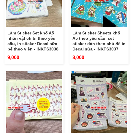
Làm Sticker Set khổ A5
Làm Sticker Sheets khổ
nhân vật chibi theo yêu
A5 theo yêu cầu, set
cầu, in sticker Decal sữa
sticker dán theo chủ đề in
bế theo viền - INKTS3038
Decal sữa - INKTS3037
9,000
8,000