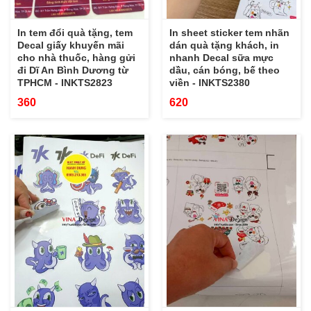
In tem đổi quà tặng, tem
In sheet sticker tem nhãn
Decal giấy khuyến mãi
dán quà tặng khách, in
cho nhà thuốc, hàng gửi
nhanh Decal sữa mực
đi Dĩ An Bình Dương từ
dầu, cán bóng, bế theo
TPHCM - INKTS2823
viền - INKTS2380
360
620