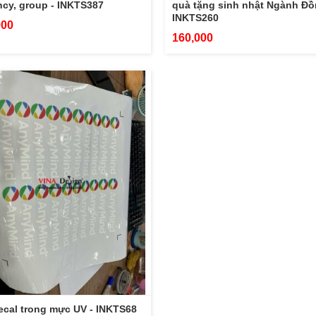
cy, group - INKTS387
quà tặng sinh nhật Ngành Đồ
INKTS260
000
160,000
ecal trong mực UV - INKTS68