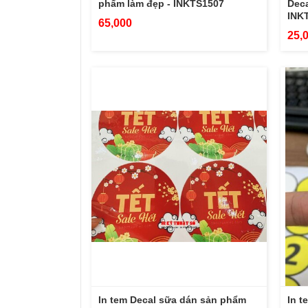
phẩm làm đẹp - INKTS1507
Deca
INK
65,000
25,
In tem Decal sữa dán sản phẩm
In t