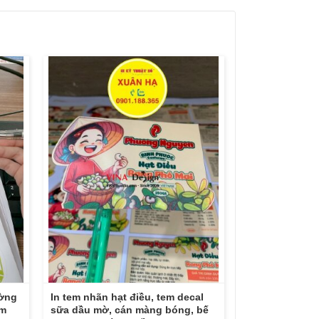
ường
In tem nhãn hạt điều, tem decal
em
sữa dầu mờ, cán màng bóng, bế