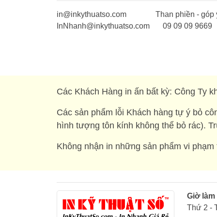
in@inkythuatso.com
Than phiền - góp 
InNhanh@inkythuatso.com
09 09 09 9669
Các Khách Hàng in ấn bất kỳ: Công Ty kh
Các sản phẩm lỗi Khách hàng tự ý bỏ côn
hình tượng tôn kính không thể bỏ rác). T
Không nhận in những sản phẩm vi phạm t
Giờ làm
Thứ 2 - 