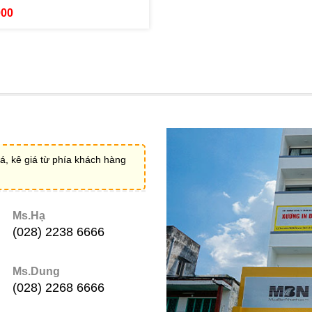
000
á, kê giá từ phía khách hàng
Ms.Hạ
(028) 2238 6666
Ms.Dung
(028) 2268 6666