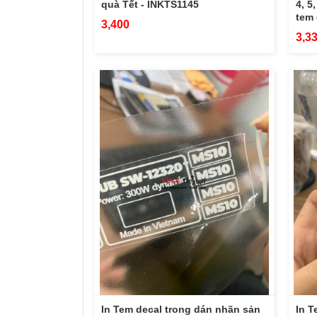
quà Tết - INKTS1145
4, 5
tem 
3,400
3,3
In Tem decal trong dán nhãn sản
In T