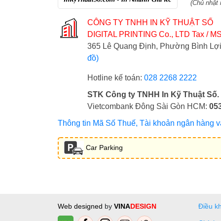
(Chủ nhật 
CÔNG TY TNHH IN KỸ THUẬT SỐ
DIGITAL PRINTING Co., LTD
Tax / MS
365 Lê Quang Định, Phường Bình L
đồ)
Hotline kế toán:
028 2268 2222
STK Công ty TNHH In Kỹ Thuật Số.
Vietcombank Đông Sài Gòn HCM:
05
Thông tin Mã Số Thuế, Tài khoản ngân hàng và 
Car Parking
Web designed
by
VINA
DESIGN
Điều k