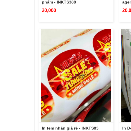
phẩm - INKTS388
agen
20,000
20,
In tem nhãn giá rẻ - INKTS83
In D