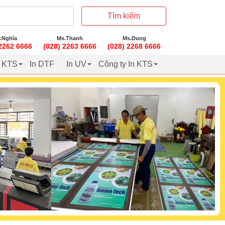
Tìm kiếm
.Nghĩa
Ms.Thanh
Ms.Dung
 2262 6666
(028) 2263 6666
(028) 2268 6666
t KTS
In DTF
In UV
Công ty In KTS