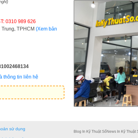
nghỉ)
T: 0310 989 626
ợi Trung, TPHCM
(Xem bản
31002468134
thông tin liên hệ
hoản sử dụng
Blog In Kỹ Thuật Số
News In Kỹ Thuật 