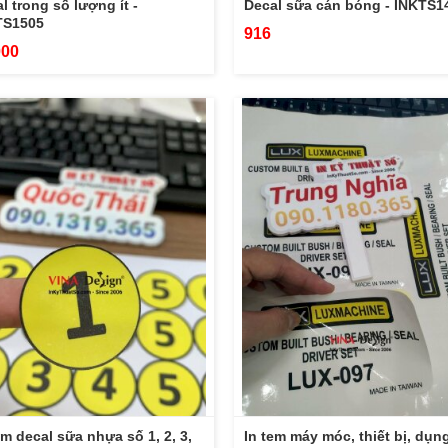
l trong số lượng ít -
Decal sữa cán bóng - INKTS1
TS1505
916
000
em decal sữa nhựa số 1, 2, 3,
In tem máy móc, thiết bị, dụn