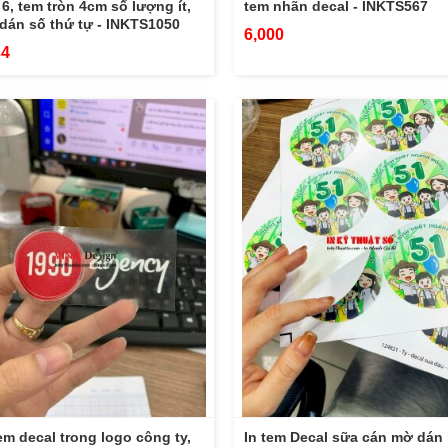
, 6, tem tròn 4cm số lượng ít,
tem nhãn decal - INKTS567
dán số thứ tự - INKTS1050
6,000
34
em decal trong logo công ty,
In tem Decal sữa cán mờ dán 