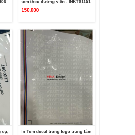
406
tem theo đường viền - INKTS1151
150,000
g cụ,
In Tem decal trong logo trung tâm