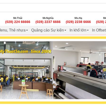
Mr.Thái
Mr.Nghĩa
Ms.Hạ
Mr
(028) 224 66666
(028) 2237 6666
(028) 2238 6666
(028)
enu, Thẻ nhựa
Quảng cáo Sự kiện
In khổ lớn
In Offse