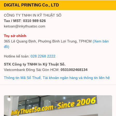
DIGITAL PRINTING Co., LTD
CÔNG TY TNHH IN KỸ THUẬT SỐ
Tax / MST
:
0310 989 626
ketoan@inkythuatso.com
Trụ sở chính
365 Lê Quang Định, Phường Bình Lợi Trung, TPHCM
(Xem bản
đồ)
Hotline kế toán:
028 2268 2222
STK Công ty TNHH In Kỹ Thuật Số.
Vietcombank Đông Sài Gòn HCM:
0531002468134
Thông tin Mã Số Thuế, Tài khoản ngân hàng và thông tin liên hệ