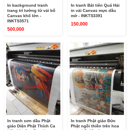
In background tranh
In tranh Bát tiên Quá Hải
trang trí tường từ vải bố
in vải Canvas mực dầu
Canvas khổ lớn -
mờ - INKTS3391
INKTS3571
150,000
500,000
In tranh sơn dầu Phật
In tranh Phật giáo Đức
giáo Diện Phật Thích Ca
Phật ngồi thiền trên hoa