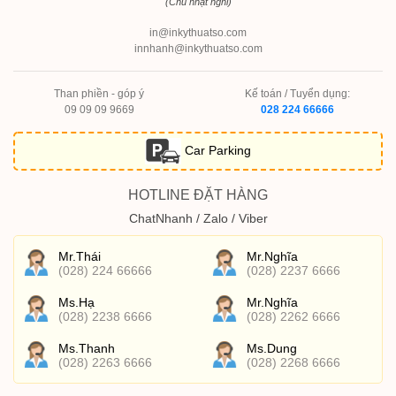
(Chủ nhật nghỉ)
in@inkythuatso.com
innhanh@inkythuatso.com
Than phiền - góp ý
Kế toán / Tuyển dụng:
09 09 09 9669
028 224 66666
Car Parking
HOTLINE ĐẶT HÀNG
ChatNhanh / Zalo / Viber
Mr.Thái
Mr.Nghĩa
(028) 224 66666
(028) 2237 6666
Ms.Hạ
Mr.Nghĩa
(028) 2238 6666
(028) 2262 6666
Ms.Thanh
Ms.Dung
(028) 2263 6666
(028) 2268 6666