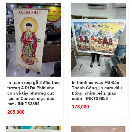
In tranh nẹp gỗ 2 đầu treo
In tranh canvas Mã Đáo
tường A Di Đà Phật cho
Thành Công, in mực dầu
con về tây phương cực
bóng, chừa biên, giao
lạc, in Canvas mực dầu
cuộn - INKTS3853
mờ - INKTS3854
178,000
205,000