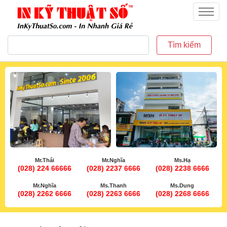
inkythuatso.com
Menu
Tìm kiếm
Mr.Thái
Mr.Nghĩa
Ms.Hạ
(028) 224 66666
(028) 2237 6666
(028) 2238 6666
Mr.Nghĩa
Ms.Thanh
Ms.Dung
(028) 2262 6666
(028) 2263 6666
(028) 2268 6666