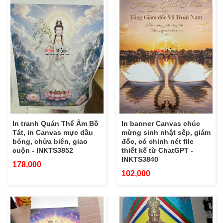
In tranh Quán Thế Âm Bồ
In banner Canvas chúc
Tát, in Canvas mực dầu
mừng sinh nhật sếp, giám
bóng, chừa biên, giao
đốc, có chỉnh nét file
cuộn - INKTS3852
thiết kế từ ChatGPT -
INKTS3840
178,000
102,000