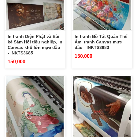
In tranh Diện Phật và Bài
In tranh Bồ Tát Quán Thế
kệ Sám Hối tiêu nghiệp, in
Âm, tranh Canvas mực
Canvas khổ lớn mực dầu
dầu - INKTS3683
- INKTS3685
150,000
150,000