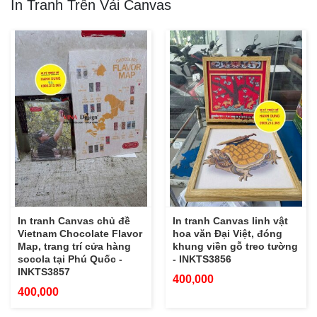
In Tranh Trên Vải Canvas
In tranh Canvas chủ đề
In tranh Canvas linh vật
Vietnam Chocolate Flavor
hoa văn Đại Việt, đóng
Map, trang trí cửa hàng
khung viền gỗ treo tường
socola tại Phú Quốc -
- INKTS3856
INKTS3857
400,000
400,000