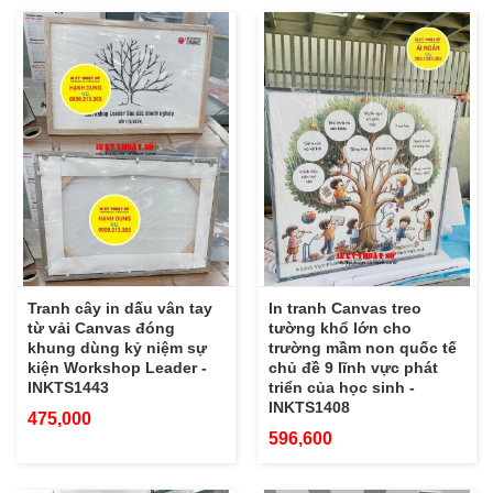
Tranh cây in dấu vân tay
In tranh Canvas treo
từ vải Canvas đóng
tường khổ lớn cho
khung dùng kỷ niệm sự
trường mầm non quốc tế
kiện Workshop Leader -
chủ đề 9 lĩnh vực phát
INKTS1443
triển của học sinh -
INKTS1408
475,000
596,600