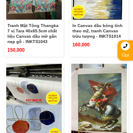
Tranh Mật Tông Thangka
In Canvas dầu bóng tính
7 vị Tara 40x65.5cm chất
theo m2, tranh Canvas
liệu Canvas dầu mờ gắn
trừu tượng - INKTS1014
nẹp gỗ - INKTS1043
160,000
150,000
Gọi