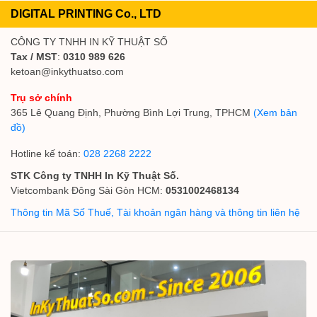
DIGITAL PRINTING Co., LTD
CÔNG TY TNHH IN KỸ THUẬT SỐ
Tax / MST
:
0310 989 626
ketoan@inkythuatso.com
Trụ sở chính
365 Lê Quang Định, Phường Bình Lợi Trung, TPHCM
(Xem bản
đồ)
Hotline kế toán:
028 2268 2222
STK Công ty TNHH In Kỹ Thuật Số.
Vietcombank Đông Sài Gòn HCM:
0531002468134
Thông tin Mã Số Thuế, Tài khoản ngân hàng và thông tin liên hệ