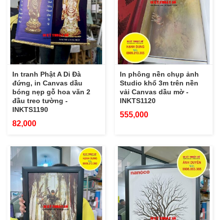
In tranh Phật A Di Đà
In phông nền chụp ảnh
đứng, in Canvas dầu
Studio khổ 3m trên nền
bóng nẹp gỗ hoa văn 2
vải Canvas dầu mờ -
đầu treo tường -
INKTS1120
INKTS1190
555,000
82,000