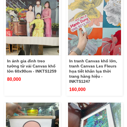
In ảnh gia đình treo
In tranh Canvas khổ lớn,
tường từ vải Canvas khổ
tranh Canvas Les Fleurs
lớn 60x90cm - INKTS1259
họa tiết khăn lụa thời
trang hàng hiệu -
80,000
INKTS1247
160,000