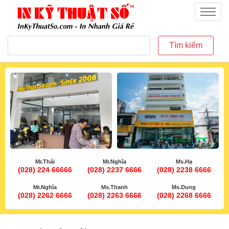
inkythuatso.com
Menu
Tìm kiếm
Mr.Thái
Mr.Nghĩa
Ms.Hạ
(028) 224 66666
(028) 2237 6666
(028) 2238 6666
Mr.Nghĩa
Ms.Thanh
Ms.Dung
(028) 2262 6666
(028) 2263 6666
(028) 2268 6666