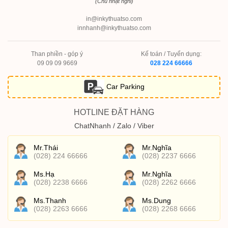
(Chủ nhật nghỉ)
in@inkythuatso.com
innhanh@inkythuatso.com
Than phiền - góp ý
Kế toán / Tuyển dụng:
09 09 09 9669
028 224 66666
Car Parking
HOTLINE ĐẶT HÀNG
ChatNhanh / Zalo / Viber
Mr.Thái
Mr.Nghĩa
(028) 224 66666
(028) 2237 6666
Ms.Hạ
Mr.Nghĩa
(028) 2238 6666
(028) 2262 6666
Ms.Thanh
Ms.Dung
(028) 2263 6666
(028) 2268 6666