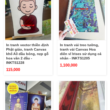
In tranh vector thiền định
In tranh vải treo tường,
Phật giáo, tranh Canvas
tranh vải Canvas Hoa
khổ A3 dầu bóng, nẹp gỗ
diên vĩ Irises sử dụng cá
hoa văn 2 đầu -
nhân - INKTS1205
INKTS1228
1,100,000
115,000