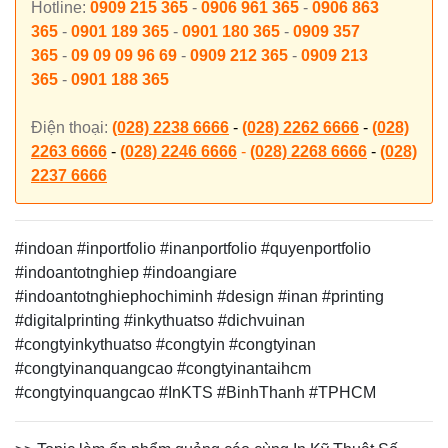
Hotline:
0909 215 365
-
0906 961 365
-
0906 863
365
-
0901 189 365
-
0901 180 365
-
0909 357
365
-
09 09 09 96 69
-
0909 212 365
-
0909 213
365
-
0901 188 365
Điện thoại:
(028) 2238 6666
-
(028) 2262 6666
-
(028)
2263 6666
-
(028) 2246 6666
-
(028) 2268 6666
-
(028)
2237 6666
#indoan #inportfolio #inanportfolio #quyenportfolio
#indoantotnghiep #indoangiare
#indoantotnghiephochiminh
#design #inan #printing
#digitalprinting #inkythuatso #dichvuinan
#congtyinkythuatso #congtyin #congtyinan
#congtyinanquangcao #congtyinantaihcm
#congtyinquangcao #InKTS #BinhThanh #TPHCM