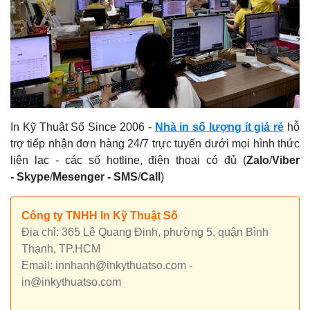
In Kỹ Thuật Số Since 2006
-
Nhà in số lượng ít giá rẻ
hỗ
trợ tiếp nhận đơn hàng 24/7 trực tuyến dưới mọi hình thức
liên lạc - các số hotline, điện thoại có đủ (
Zalo
/
Viber
-
Skype
/
Mesenger
-
SMS
/
Call
)
Công ty TNHH In Kỹ Thuật Số
Địa chỉ: 365 Lê Quang Định, phường 5, quận Bình
Thạnh, TP.HCM
Email: innhanh@inkythuatso.com -
in@inkythuatso.com