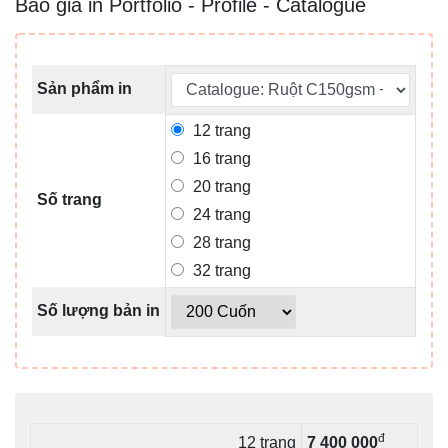
Báo giá in Portfolio - Profile - Catalogue
Sản phẩm in
12 trang
16 trang
20 trang
Số trang
24 trang
28 trang
32 trang
Số lượng bản in
đ
12 trang
7 400 000