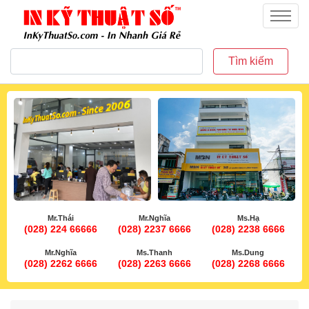
inkythuatso.com
Menu
Tìm kiếm
Mr.Thái
Mr.Nghĩa
Ms.Hạ
(028) 224 66666
(028) 2237 6666
(028) 2238 6666
Mr.Nghĩa
Ms.Thanh
Ms.Dung
(028) 2262 6666
(028) 2263 6666
(028) 2268 6666