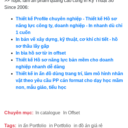
>> Topic làm ấn phẩm quảng cáo cùng In Kỹ Thuật Số
Since 2006:
Thiết kế Profile chuyên nghiệp - Thiết kế Hồ sơ
năng lực công ty, doanh nghiệp - In nhanh dù chỉ
1 cuốn
In bản vẽ xây dựng, kỹ thuật, cơ khí chi tiết - hồ
sơ thầu lấy gấp
In bìa hồ sơ từ in offset
Thiết kế Hồ sơ năng lực bản mềm cho doanh
nghiệp nhanh dễ dàng
Thiết kế in ấn đồ dùng trang trí, làm mô hình nhân
vật theo yêu cầu PP cán format cho dạy học mầm
non, mẫu giáo, tiểu học
Chuyên mục:
In catalogue
In Offset
Tags:
in ấn Portfolio
in Portfolio
in đồ án giá rẻ