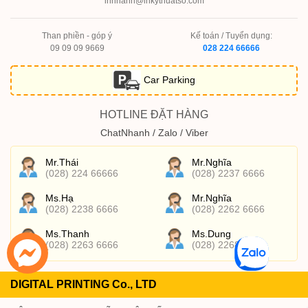
innhanh@inkythuatso.com
Than phiền - góp ý
Kế toán / Tuyển dụng:
09 09 09 9669
028 224 66666
Car Parking
HOTLINE ĐẶT HÀNG
ChatNhanh / Zalo / Viber
Mr.Thái
Mr.Nghĩa
(028) 224 66666
(028) 2237 6666
Ms.Hạ
Mr.Nghĩa
(028) 2238 6666
(028) 2262 6666
Ms.Thanh
Ms.Dung
(028) 2263 6666
(028) 2268 6666
DIGITAL PRINTING Co., LTD