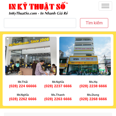
inkythuatso.com
Menu
Tìm kiếm
Mr.Thái
Mr.Nghĩa
Ms.Hạ
(028) 224 66666
(028) 2237 6666
(028) 2238 6666
Mr.Nghĩa
Ms.Thanh
Ms.Dung
(028) 2262 6666
(028) 2263 6666
(028) 2268 6666