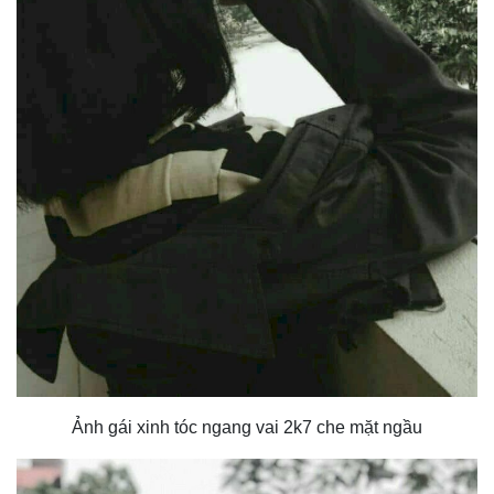
Ảnh gái xinh tóc ngang vai 2k7 che mặt ngầu