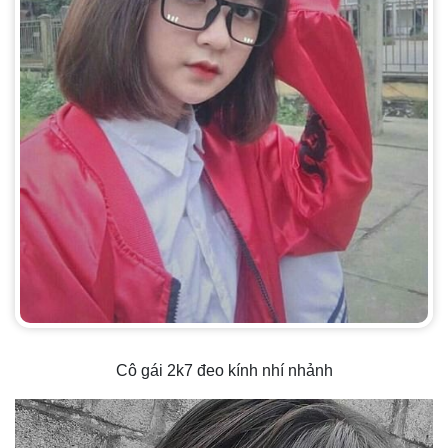
Cô gái 2k7 đeo kính nhí nhảnh