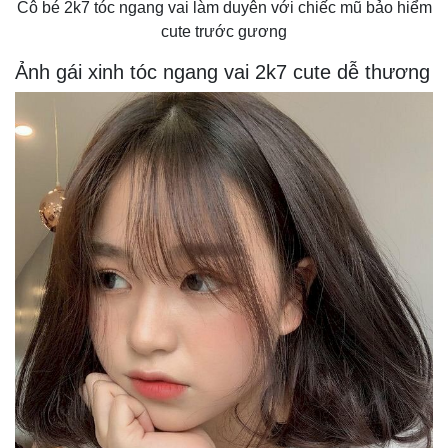
Cô bé 2k7 tóc ngang vai làm duyên với chiếc mũ bảo hiểm
cute trước gương
Ảnh gái xinh tóc ngang vai 2k7 cute dễ thương