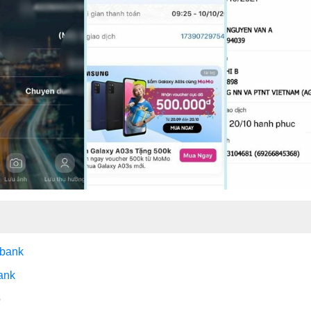
mbank
ank
o