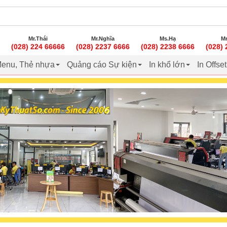
Mr.Thái
Mr.Nghĩa
Ms.Hạ
Mr
(028) 224 66666
(028) 2237 6666
(028) 2238 6666
(028)
enu, Thẻ nhựa
Quảng cáo Sự kiện
In khổ lớn
In Offse