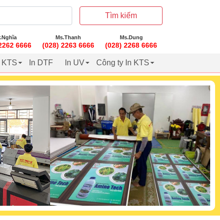
Tìm kiếm
.Nghĩa
Ms.Thanh
Ms.Dung
 2262 6666
(028) 2263 6666
(028) 2268 6666
t KTS
In DTF
In UV
Công ty In KTS