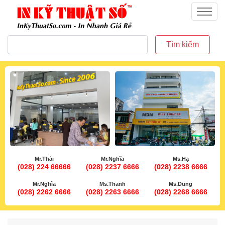
inkythuatso.com
Menu
Tìm kiếm
Mr.Thái
Mr.Nghĩa
Ms.Hạ
(028) 224 66666
(028) 2237 6666
(028) 2238 6666
Mr.Nghĩa
Ms.Thanh
Ms.Dung
(028) 2262 6666
(028) 2263 6666
(028) 2268 6666