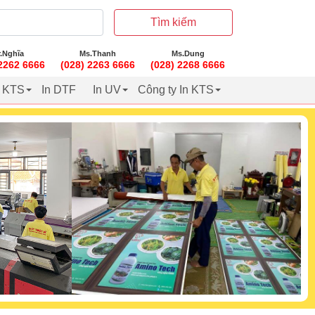
Tìm kiếm
.Nghĩa
Ms.Thanh
Ms.Dung
 2262 6666
(028) 2263 6666
(028) 2268 6666
t KTS
In DTF
In UV
Công ty In KTS