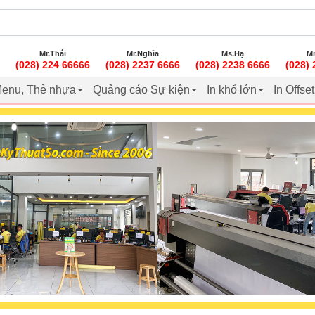
Mr.Thái
Mr.Nghĩa
Ms.Hạ
Mr
(028) 224 66666
(028) 2237 6666
(028) 2238 6666
(028)
enu, Thẻ nhựa
Quảng cáo Sự kiện
In khổ lớn
In Offse