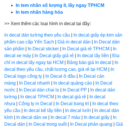
In tem nhãn số lượng ít, lấy ngay TPHCM
In tem nhãn hàng hóa
>> Xem thêm các loại hình in decal tại đây:
In decal dán tường theo yêu cầu
|
In decal giấy ép kim sản
phẩm cao cấp Yến Sạch
|
Giá in decal dán
|
In Decal dán
sản phẩm
|
In Decal sticker
|
In Decal giá rẻ TPHCM
|
In
decal xe máy
|
In Decal giấy giá rẻ
|
In decal lấy liền
|
Địa
chỉ in decal lấy ngay tại HCM
|
Bảng báo giá In decal
|
In
decal theo yêu cầu, chất lượng cao, giá rẻ tại HCM
|
In
Decal logo công ty
|
In Decal ở đâu
|
In Decal cán
màng
|
In Decal nhanh
|
In decal quảng cáo
|
In Decal
nước
|
In Decal dán chai lọ
|
In Decal PP
|
In decal dán
tường
|
In decal TPHCM
|
In decal giá rẻ
|
In decal
nhựa
|
Công ty in Decal
|
In Decal trang trí
|
In decal theo
yêu cầu
|
In decal bế lấy liền
|
In decal lưới
|
In decal dán
kính
|
In decal dán xe
|
In decal 7 màu
|
In decal giấy
|
In
Decal dán
|
In Decal trong suốt
|
In Decal phản quang
|
Giá