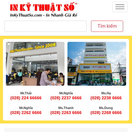
inkythuatso.com
Menu
Tìm kiếm
Mr.Thái
Mr.Nghĩa
Ms.Hạ
(028) 224 66666
(028) 2237 6666
(028) 2238 6666
Mr.Nghĩa
Ms.Thanh
Ms.Dung
(028) 2262 6666
(028) 2263 6666
(028) 2268 6666