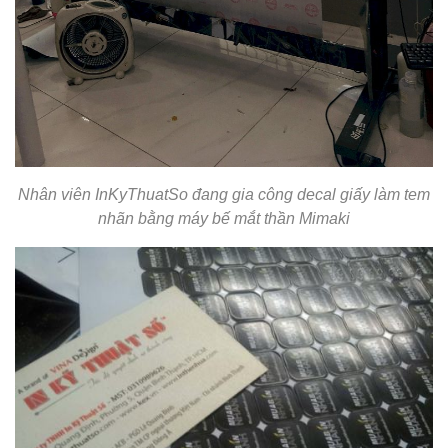
Nhân viên InKyThuatSo đang gia công decal giấy làm tem
nhãn bằng máy bế mắt thần Mimaki