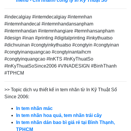
menu - Chi nhánh công ty In Kỹ Thuật Số
#indecalgiay #intemdecalgiay #intemnhan
#intemnhandecal #intemnhandansanpham
#intemnhandan #intemnhangiare #temnhansanpham
#design #inan #printing #digitalprinting #inkythuatso
#dichvuinan #congtyinkythuatso #congtyin #congtyinan
#congtyinanquangcao #congtyinantaihcm
#congtyinquangcao #InKTS #InKyThuatSo
#InKyThuatSoSince2006 #VINADESIGN #BinhThanh
#TPHCM
>> Topic dịch vụ thiết kế in tem nhãn từ In Kỹ Thuật Số
Since 2006:
In tem nhãn mác
In tem nhãn hoa quả, tem nhãn trái cây
In tem nhãn dán bao bì giá rẻ tại Bình Thạnh,
TPHCM