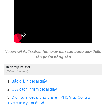
Nguồn @Inkythuatso:
Tem giấy dán cán bóng giới thiệu
sản phẩm nông sản
Danh mục bài viết
(Table of content)
1
Báo giá in decal giấy
2
Quy cách in tem decal giấy
3
Dịch vụ in decal giấy giá rẻ TPHCM tại Công ty
TNHH In Kỹ Thuật Số