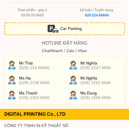
Than phiền - góp ý
Kế toán / Tuyển dụng:
09 09 09 9669
028 224 66666
Car Parking
HOTLINE ĐẶT HÀNG
ChatNhanh / Zalo / Viber
Mr.Thái
Mr.Nghĩa
(028) 224 66666
(028) 2237 6666
Ms.Hạ
Mr.Nghĩa
(028) 2238 6666
(028) 2262 6666
Ms.Thanh
Ms.Dung
(028) 2263 6666
(028) 2268 6666
DIGITAL PRINTING Co., LTD
CÔNG TY TNHH IN KỸ THUẬT SỐ