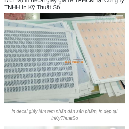
Dịch vụ in decal giấy giá rẻ TPHCM tại Công ty
TNHH In Kỹ Thuật Số
In decal giấy làm tem nhãn dán sản phẩm, in đẹp tại
InKyThuatSo