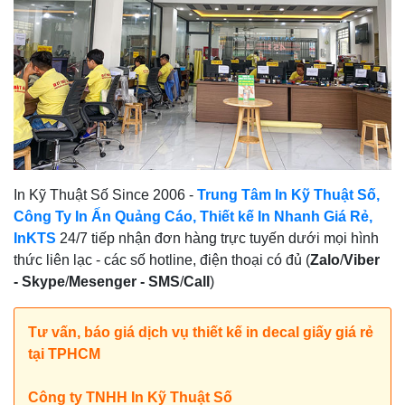
In Kỹ Thuật Số Since 2006 -
Trung Tâm In Kỹ Thuật Số,
Công Ty In Ấn Quảng Cáo, Thiết kế In Nhanh Giá Rẻ,
InKTS
24/7 tiếp nhận đơn hàng trực tuyến dưới mọi hình
thức liên lạc - các số hotline, điện thoại có đủ (
Zalo
/
Viber
-
Skype
/
Mesenger -
SMS
/
Call
)
Tư vấn, báo giá dịch vụ thiết kế in decal giấy giá rẻ
tại TPHCM
Công ty TNHH In Kỹ Thuật Số