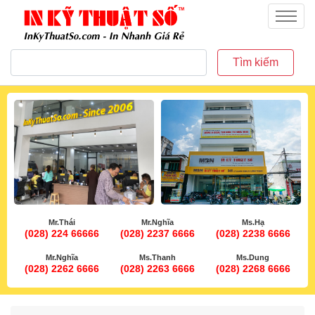
inkythuatso.com
Menu
Tìm kiếm
Mr.Thái
Mr.Nghĩa
Ms.Hạ
(028) 224 66666
(028) 2237 6666
(028) 2238 6666
Mr.Nghĩa
Ms.Thanh
Ms.Dung
(028) 2262 6666
(028) 2263 6666
(028) 2268 6666