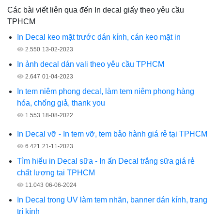
Các bài viết liên qua đến In decal giấy theo yêu cầu
TPHCM
In Decal keo mặt trước dán kính, cán keo mặt in
2.550
13-02-2023
In ảnh decal dán vali theo yêu cầu TPHCM
2.647
01-04-2023
In tem niêm phong decal, làm tem niêm phong hàng
hóa, chống giả, thank you
1.553
18-08-2022
In Decal vỡ - In tem vỡ, tem bảo hành giá rẻ tại TPHCM
6.421
21-11-2023
Tìm hiểu in Decal sữa - In ấn Decal trắng sữa giá rẻ
chất lượng tại TPHCM
11.043
06-06-2024
In Decal trong UV làm tem nhãn, banner dán kính, trang
trí kính