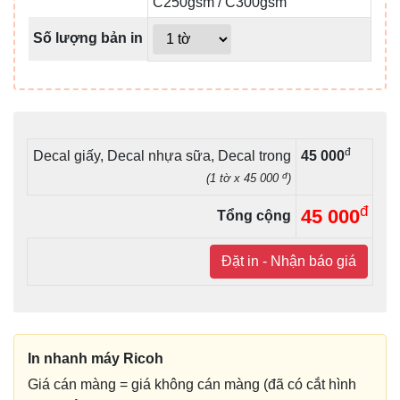
C250gsm / C300gsm
Số lượng bản in
đ
Decal giấy, Decal nhựa sữa, Decal trong
45 000
đ
(1 tờ x 45 000
)
đ
45 000
Tổng cộng
Đặt in - Nhận báo giá
In nhanh máy Ricoh
Giá cán màng = giá không cán màng (đã có cắt hình