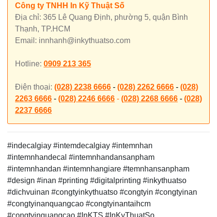
Công ty TNHH In Kỹ Thuật Số
Địa chỉ: 365 Lê Quang Định, phường 5, quận Bình
Thạnh, TP.HCM
Email: innhanh@inkythuatso.com
Hotline:
0909 213 365
Điện thoại:
(028) 2238 6666
-
(028) 2262 6666
-
(028)
2263 6666
-
(028) 2246 6666
-
(028) 2268 6666
-
(028)
2237 6666
#indecalgiay #intemdecalgiay #intemnhan
#intemnhandecal #intemnhandansanpham
#intemnhandan #intemnhangiare #temnhansanpham
#design #inan #printing #digitalprinting #inkythuatso
#dichvuinan #congtyinkythuatso #congtyin #congtyinan
#congtyinanquangcao #congtyinantaihcm
#congtyinquangcao #InKTS #InKyThuatSo