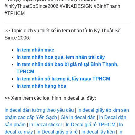
#InKyThuatSoSince2006 #VINADESIGN #BinhThanh
#TPHCM
>> Topic dịch vụ thiết kế in tem nhãn từ In Kỹ Thuật Số
Since 2006:
In tem nhãn mác
In tem nhãn hoa quả, tem nhãn trái cây
In tem nhãn dán bao bì giá rẻ tại Bình Thạnh,
TPHCM
In tem nhãn số lượng ít, lấy ngay TPHCM
In tem nhãn hàng hóa
>> Xem thêm các loại hình in decal tại đây:
In decal dán tường theo yêu cầu
|
In decal giấy ép kim sản
phẩm cao cấp Yến Sạch
|
Giá in decal dán
|
In Decal dán
sản phẩm
|
In Decal sticker
|
In Decal giá rẻ TPHCM
|
In
decal xe máy
|
In Decal giấy giá rẻ
|
In decal lấy liền
|
In