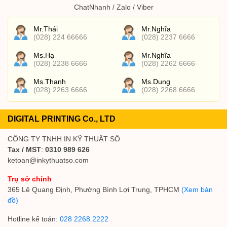
ChatNhanh / Zalo / Viber
Mr.Thái
Mr.Nghĩa
(028) 224 66666
(028) 2237 6666
Ms.Hạ
Mr.Nghĩa
(028) 2238 6666
(028) 2262 6666
Ms.Thanh
Ms.Dung
(028) 2263 6666
(028) 2268 6666
DIGITAL PRINTING Co., LTD
CÔNG TY TNHH IN KỸ THUẬT SỐ
Tax / MST
:
0310 989 626
ketoan@inkythuatso.com
Trụ sở chính
365 Lê Quang Định, Phường Bình Lợi Trung, TPHCM
(Xem bản
đồ)
Hotline kế toán:
028 2268 2222