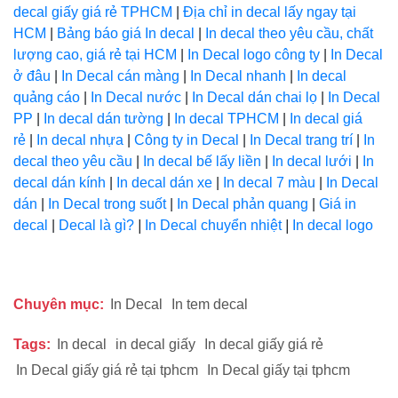
decal giấy giá rẻ TPHCM
|
Địa chỉ in decal lấy ngay tại
HCM
|
Bảng báo giá In decal
|
In decal theo yêu cầu, chất
lượng cao, giá rẻ tại HCM
|
In Decal logo công ty
|
In Decal
ở đâu
|
In Decal cán màng
|
In Decal nhanh
|
In decal
quảng cáo
|
In Decal nước
|
In Decal dán chai lọ
|
In Decal
PP
|
In decal dán tường
|
In decal TPHCM
|
In decal giá
rẻ
|
In decal nhựa
|
Công ty in Decal
|
In Decal trang trí
|
In
decal theo yêu cầu
|
In decal bế lấy liền
|
In decal lưới
|
In
decal dán kính
|
In decal dán xe
|
In decal 7 màu
|
In Decal
dán
|
In Decal trong suốt
|
In Decal phản quang
|
Giá in
decal
|
Decal là gì?
|
In Decal chuyển nhiệt
|
In decal logo
Chuyên mục:
In Decal
In tem decal
Tags:
In decal
in decal giấy
In decal giấy giá rẻ
In Decal giấy giá rẻ tại tphcm
In Decal giấy tại tphcm