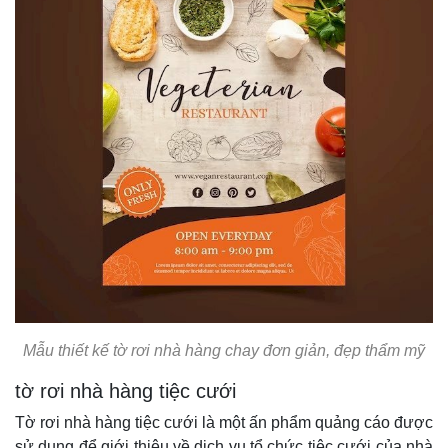
Mẫu thiết kế tờ rơi nhà hàng chay đơn giản, đẹp thẩm mỹ
tờ rơi nhà hàng tiệc cưới
Tờ rơi nhà hàng tiệc cưới là một ấn phẩm quảng cáo được
sử dụng để giới thiệu về dịch vụ tổ chức tiệc cưới của nhà