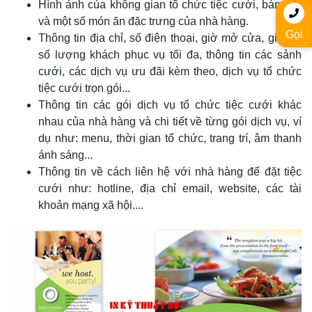
Hình ảnh của không gian tổ chức tiệc cưới, bàn tiệc
và một số món ăn đặc trưng của nhà hàng.
Gọi
Thông tin địa chỉ, số điện thoại, giờ mở cửa, giá cả,
số lượng khách phục vụ tối đa, thông tin các sảnh
cưới, các dịch vụ ưu đãi kèm theo, dịch vụ tổ chức
tiệc cưới trọn gói...
Thông tin các gói dịch vụ tổ chức tiệc cưới khác
nhau của nhà hàng và chi tiết về từng gói dịch vụ, ví
dụ như: menu, thời gian tổ chức, trang trí, âm thanh
ánh sáng...
Thông tin về cách liên hệ với nhà hàng để đặt tiệc
cưới như: hotline, địa chỉ email, website, các tài
khoản mạng xã hội....