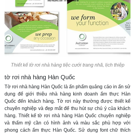
Thiết kế tờ rơi nhà hàng tiệc cưới trang nhã, lịch thiệp
tờ rơi nhà hàng Hàn Quốc
Tờ rơi nhà hàng Hàn Quốc là ấn phẩm quảng cáo in ấn sử
dụng để giới thiệu nhà hàng kinh doanh ẩm thực Hàn
Quốc đến khách hàng. Tờ rơi này thường được thiết kế
chuyên nghiệp và đẹp mắt để thu hút sự chú ý của khách
hàng. Thiết kế tờ rơi nhà hàng Hàn Quốc chuyên nghiệp
và thẩm mỹ cần có hình ảnh và màu sắc phù hợp với
phong cách ẩm thực Hàn Quốc. Sử dụng font chữ thích