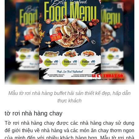
Mẫu tờ rơi nhà hàng buffet hải sản thiết kế đẹp, hấp dẫn
thực khách
tờ rơi nhà hàng chay
Tờ rơi nhà hàng chay được các nhà hàng chay sử dụng
để giới thiệu về nhà hàng và các món ăn chay thơm ngon
của mình đến với nhiều khách hàng hơn. Mẫu tờ rơi nhà