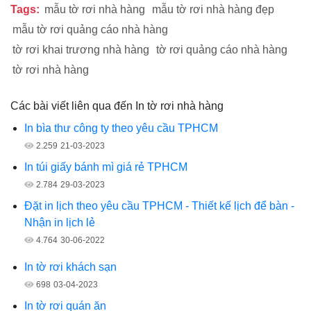
Tags:
mẫu tờ rơi nhà hàng
mẫu tờ rơi nhà hàng đẹp
mẫu tờ rơi quảng cáo nhà hàng
tờ rơi khai trương nhà hàng
tờ rơi quảng cáo nhà hàng
tờ rơi nhà hàng
Các bài viết liên qua đến In tờ rơi nhà hàng
In bìa thư công ty theo yêu cầu TPHCM
2.259
21-03-2023
In túi giấy bánh mì giá rẻ TPHCM
2.784
29-03-2023
Đặt in lịch theo yêu cầu TPHCM - Thiết kế lịch để bàn -
Nhận in lịch lẻ
4.764
30-06-2022
In tờ rơi khách sạn
698
03-04-2023
In tờ rơi quán ăn