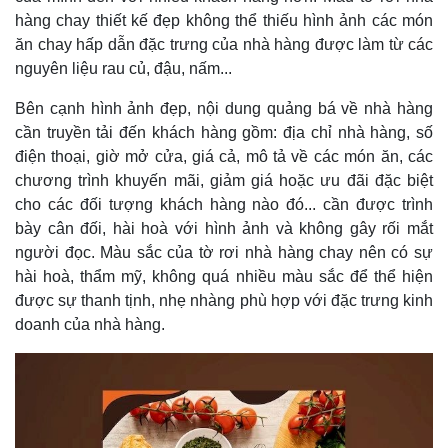
hàng chay thiết kế đẹp không thể thiếu hình ảnh các món
ăn chay hấp dẫn đặc trưng của nhà hàng được làm từ các
nguyên liệu rau củ, đậu, nấm...
Bên cạnh hình ảnh đẹp, nội dung quảng bá về nhà hàng
cần truyền tải đến khách hàng gồm: địa chỉ nhà hàng, số
điện thoại, giờ mở cửa, giá cả, mô tả về các món ăn, các
chương trình khuyến mãi, giảm giá hoặc ưu đãi đặc biệt
cho các đối tượng khách hàng nào đó... cần được trình
bày cân đối, hài hoà với hình ảnh và không gây rối mắt
người đọc. Màu sắc của tờ rơi nhà hàng chay nên có sự
hài hoà, thẩm mỹ, không quá nhiều màu sắc để thể hiện
được sự thanh tịnh, nhẹ nhàng phù hợp với đặc trưng kinh
doanh của nhà hàng.