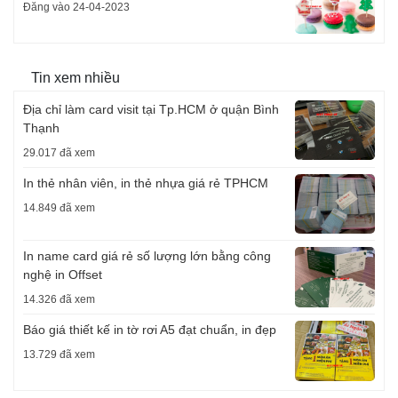
Đăng vào 24-04-2023
Tin xem nhiều
Địa chỉ làm card visit tại Tp.HCM ở quận Bình
Thạnh
29.017 đã xem
In thẻ nhân viên, in thẻ nhựa giá rẻ TPHCM
14.849 đã xem
In name card giá rẻ số lượng lớn bằng công
nghệ in Offset
14.326 đã xem
Báo giá thiết kế in tờ rơi A5 đạt chuẩn, in đẹp
13.729 đã xem