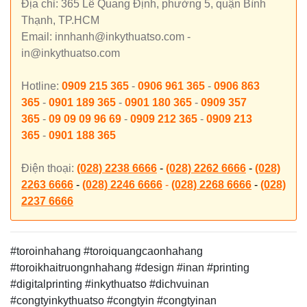
Địa chỉ: 365 Lê Quang Định, phường 5, quận Bình
Thạnh, TP.HCM
Email: innhanh@inkythuatso.com -
in@inkythuatso.com
Hotline:
0909 215 365
-
0906 961 365
-
0906 863
365
-
0901 189 365
-
0901 180 365
-
0909 357
365
-
09 09 09 96 69
-
0909 212 365
-
0909 213
365
-
0901 188 365
Điện thoại:
(028) 2238 6666
-
(028) 2262 6666
-
(028)
2263 6666
-
(028) 2246 6666
-
(028) 2268 6666
-
(028)
2237 6666
#toroinhahang #toroiquangcaonhahang
#toroikhaitruongnhahang
#design #inan #printing
#digitalprinting #inkythuatso #dichvuinan
#congtyinkythuatso #congtyin #congtyinan