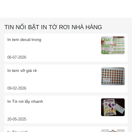
TIN NỔI BẬT IN TỜ RƠI NHÀ HÀNG
In tem decal trong
06-07-2026
In tem vỡ giá rẻ
09-02-2026
In Tờ rơi lấy nhanh
20-05-2025