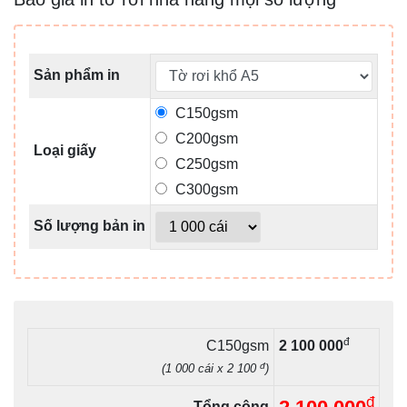
Sản phẩm in
C150gsm
C200gsm
Loại giấy
C250gsm
C300gsm
Số lượng bản in
đ
C150gsm
2 100 000
đ
(1 000 cái x 2 100
)
đ
Tổng cộng