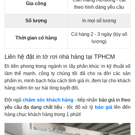
Gia công
theo hình dáng yêu cầu
Số lượng
In mọi số lượng
Có hàng 2 - 3 ngày (tùy số
Thời gian có hàng
lượng)
Liên hệ đặt in tờ rơi nhà hàng tại TPHCM
Đi tiên phong trong ngành in lấy phân khúc in kỹ thuật số
làm thế mạnh, công ty chúng tôi đã cho ra đời các sản
phẩm in, minh bạch hóa cách tính giá in, đem lại cho khách
hàng niềm tin sự hài lòng tuyệt đối.
Đội ngũ
chăm sóc khách hàng
- tiếp nhận
báo giá in theo
yêu cầu đa dạng chất liệu
- tốc độ xử lý
báo giá
lên đến
hàng chục khách hàng trong 1 phút!