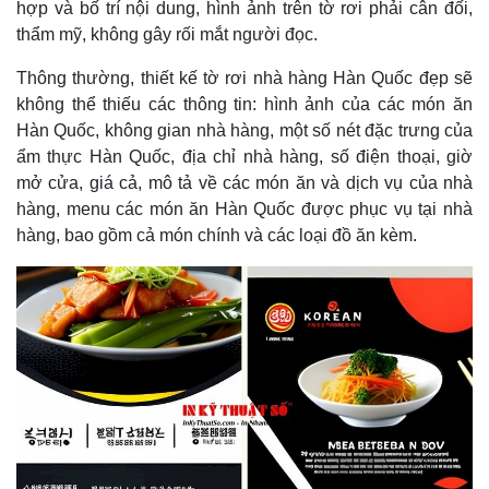
hợp và bố trí nội dung, hình ảnh trên tờ rơi phải cân đối,
thẩm mỹ, không gây rối mắt người đọc.
Thông thường, thiết kế tờ rơi nhà hàng Hàn Quốc đẹp sẽ
không thể thiếu các thông tin: hình ảnh của các món ăn
Hàn Quốc, không gian nhà hàng, một số nét đặc trưng của
ẩm thực Hàn Quốc, địa chỉ nhà hàng, số điện thoại, giờ
mở cửa, giá cả, mô tả về các món ăn và dịch vụ của nhà
hàng, menu các món ăn Hàn Quốc được phục vụ tại nhà
hàng, bao gồm cả món chính và các loại đồ ăn kèm.