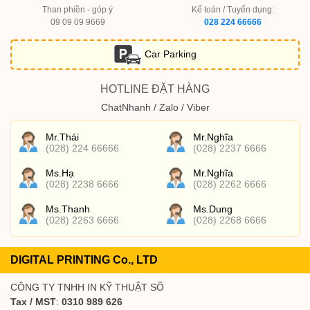
Than phiền - góp ý
Kế toán / Tuyển dụng:
09 09 09 9669
028 224 66666
Car Parking
HOTLINE ĐẶT HÀNG
ChatNhanh / Zalo / Viber
Mr.Thái
Mr.Nghĩa
(028) 224 66666
(028) 2237 6666
Ms.Hạ
Mr.Nghĩa
(028) 2238 6666
(028) 2262 6666
Ms.Thanh
Ms.Dung
(028) 2263 6666
(028) 2268 6666
DIGITAL PRINTING Co., LTD
CÔNG TY TNHH IN KỸ THUẬT SỐ
Tax / MST
:
0310 989 626