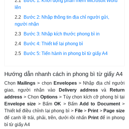
2.1
Bước 1: Khởi động phần mềm Microsoft Word
lên
2.2
Bước 2: Nhập thông tin địa chỉ người gửi,
người nhận
2.3
Bước 3: Nhập kích thước phong bì in
2.4
Bước 4: Thiết kế lại phong bì
2.5
Bước 5: Tiến hành in phong bì từ giấy A4
Hướng dẫn nhanh cách in phong bì từ giấy A4
Chọn
Mailings
> chọn
Envelopes
> Nhập địa chỉ người
giao, người nhận vào
Delivery address
và
Return
address
> Chọn
Options
> Tùy chọn kích cỡ phong bì tại
Envelope size
> Bấm
OK
> Bấm
Add to Document
>
Thiết kế điều chỉnh lại phong bì >
File
>
Print
>
Page size
để canh lề trái, phải, trên, dưới rồi nhấn
Print
để in phong
bì từ giấy A4