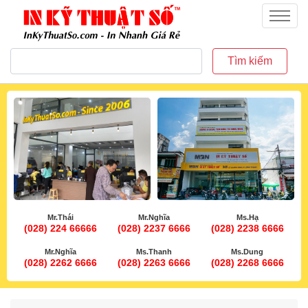
inkythuatso.com
Menu
Tìm kiếm
Mr.Thái
Mr.Nghĩa
Ms.Hạ
(028) 224 66666
(028) 2237 6666
(028) 2238 6666
Mr.Nghĩa
Ms.Thanh
Ms.Dung
(028) 2262 6666
(028) 2263 6666
(028) 2268 6666