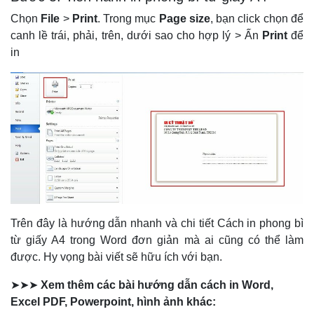
Chọn
File
>
Print
. Trong mục
Page size
, bạn click chọn để
canh lề trái, phải, trên, dưới sao cho hợp lý > Ấn
Print
để
in
Trên đây là hướng dẫn nhanh và chi tiết Cách in phong bì
từ giấy A4 trong Word đơn giản mà ai cũng có thể làm
được. Hy vọng bài viết sẽ hữu ích với bạn.
➤➤➤
Xem thêm các bài hướng dẫn cách in Word,
Excel PDF, Powerpoint, hình ảnh khác: