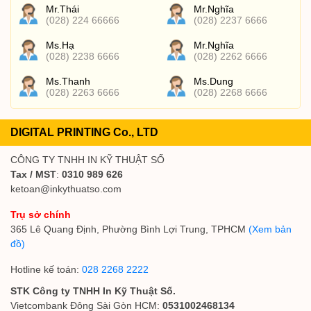
Mr.Thái
Mr.Nghĩa
(028) 224 66666
(028) 2237 6666
Ms.Hạ
Mr.Nghĩa
(028) 2238 6666
(028) 2262 6666
Ms.Thanh
Ms.Dung
(028) 2263 6666
(028) 2268 6666
DIGITAL PRINTING Co., LTD
CÔNG TY TNHH IN KỸ THUẬT SỐ
Tax / MST
:
0310 989 626
ketoan@inkythuatso.com
Trụ sở chính
365 Lê Quang Định, Phường Bình Lợi Trung, TPHCM
(Xem bản
đồ)
Hotline kế toán:
028 2268 2222
STK Công ty TNHH In Kỹ Thuật Số.
Vietcombank Đông Sài Gòn HCM:
0531002468134