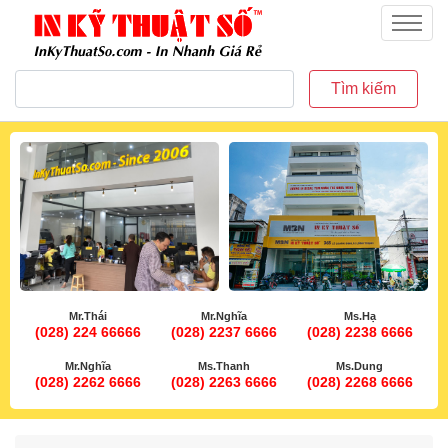
inkythuatso.com
Menu
Tìm kiếm
Mr.Thái
Mr.Nghĩa
Ms.Hạ
(028) 224 66666
(028) 2237 6666
(028) 2238 6666
Mr.Nghĩa
Ms.Thanh
Ms.Dung
(028) 2262 6666
(028) 2263 6666
(028) 2268 6666