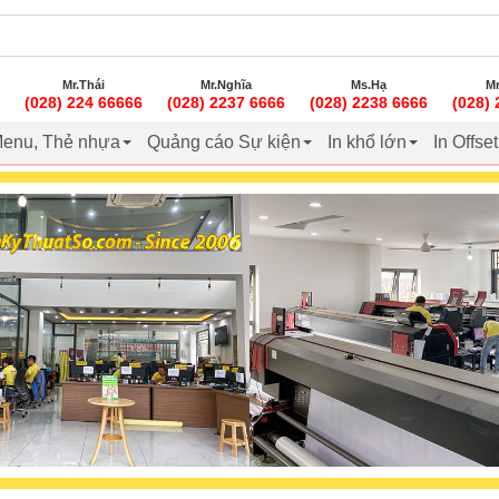
Mr.Thái
Mr.Nghĩa
Ms.Hạ
Mr
(028) 224 66666
(028) 2237 6666
(028) 2238 6666
(028)
enu, Thẻ nhựa
Quảng cáo Sự kiện
In khổ lớn
In Offse