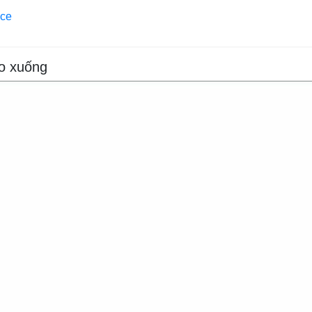
ece
ao xuống