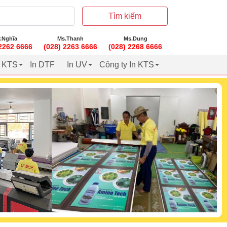
Tìm kiếm
.Nghĩa
Ms.Thanh
Ms.Dung
 2262 6666
(028) 2263 6666
(028) 2268 6666
t KTS
In DTF
In UV
Công ty In KTS