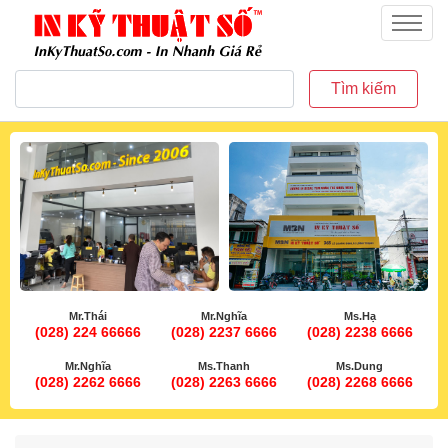
inkythuatso.com
Menu
Tìm kiếm
Mr.Thái
Mr.Nghĩa
Ms.Hạ
(028) 224 66666
(028) 2237 6666
(028) 2238 6666
Mr.Nghĩa
Ms.Thanh
Ms.Dung
(028) 2262 6666
(028) 2263 6666
(028) 2268 6666