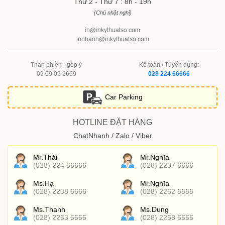
Thứ 2 - Thứ 7 : 8h - 19h
(Chủ nhật nghỉ)
in@inkythuatso.com
innhanh@inkythuatso.com
Than phiền - góp ý
Kế toán / Tuyển dụng:
09 09 09 9669
028 224 66666
Car Parking
HOTLINE ĐẶT HÀNG
ChatNhanh / Zalo / Viber
Mr.Thái
Mr.Nghĩa
(028) 224 66666
(028) 2237 6666
Ms.Hạ
Mr.Nghĩa
(028) 2238 6666
(028) 2262 6666
Ms.Thanh
Ms.Dung
(028) 2263 6666
(028) 2268 6666