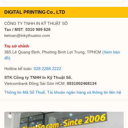
DIGITAL PRINTING Co., LTD
CÔNG TY TNHH IN KỸ THUẬT SỐ
Tax / MST
:
0310 989 626
ketoan@inkythuatso.com
Trụ sở chính
365 Lê Quang Định, Phường Bình Lợi Trung, TPHCM
(Xem bản
đồ)
Hotline kế toán:
028 2268 2222
STK Công ty TNHH In Kỹ Thuật Số.
Vietcombank Đông Sài Gòn HCM:
0531002468134
Thông tin Mã Số Thuế, Tài khoản ngân hàng và thông tin liên hệ