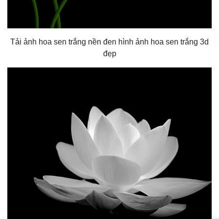
Tải ảnh hoa sen trắng nền đen hình ảnh hoa sen trắng 3d
đẹp