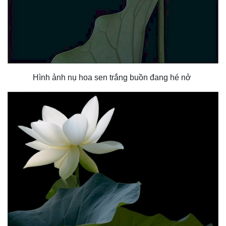
Hình ảnh nụ hoa sen trắng buồn đang hé nở