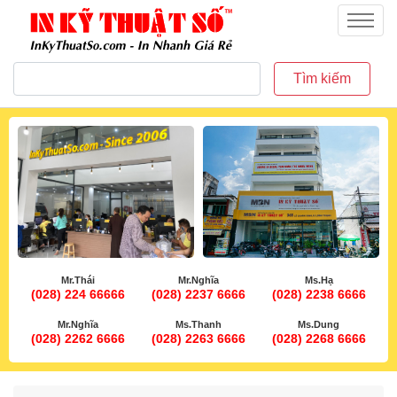
inkythuatso.com
Menu
Tìm kiếm
Mr.Thái
Mr.Nghĩa
Ms.Hạ
(028) 224 66666
(028) 2237 6666
(028) 2238 6666
Mr.Nghĩa
Ms.Thanh
Ms.Dung
(028) 2262 6666
(028) 2263 6666
(028) 2268 6666