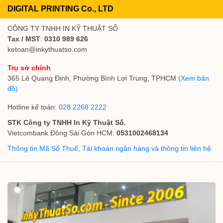
DIGITAL PRINTING Co., LTD
CÔNG TY TNHH IN KỸ THUẬT SỐ
Tax / MST
:
0310 989 626
ketoan@inkythuatso.com
Trụ sở chính
365 Lê Quang Định, Phường Bình Lợi Trung, TPHCM
(Xem bản
đồ)
Hotline kế toán:
028 2268 2222
STK Công ty TNHH In Kỹ Thuật Số.
Vietcombank Đông Sài Gòn HCM:
0531002468134
Thông tin Mã Số Thuế, Tài khoản ngân hàng và thông tin liên hệ