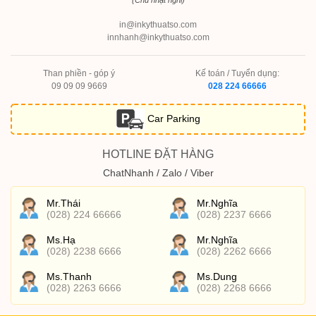
(Chủ nhật nghỉ)
in@inkythuatso.com
innhanh@inkythuatso.com
Than phiền - góp ý
Kế toán / Tuyển dụng:
09 09 09 9669
028 224 66666
Car Parking
HOTLINE ĐẶT HÀNG
ChatNhanh / Zalo / Viber
Mr.Thái
Mr.Nghĩa
(028) 224 66666
(028) 2237 6666
Ms.Hạ
Mr.Nghĩa
(028) 2238 6666
(028) 2262 6666
Ms.Thanh
Ms.Dung
(028) 2263 6666
(028) 2268 6666