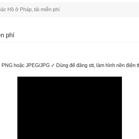
ác Hồ ở Pháp, tải miễn phí
n phí
PNG hoặc JPEG/JPG ✓ Dùng để đăng stt, làm hình nền điện th