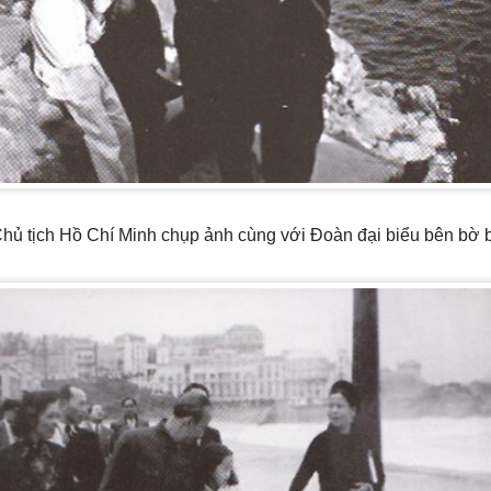
hủ tịch Hồ Chí Minh chụp ảnh cùng với Đoàn đại biểu bên bờ bi