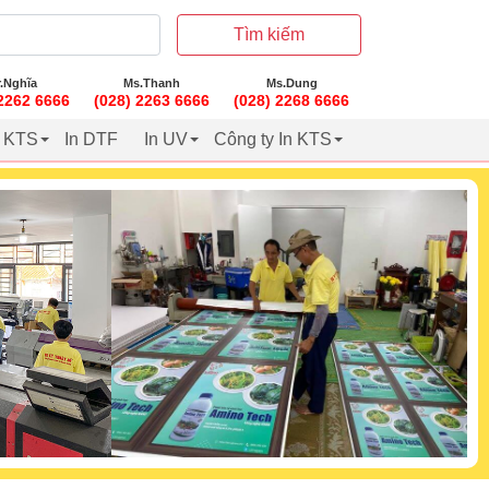
Tìm kiếm
.Nghĩa
Ms.Thanh
Ms.Dung
 2262 6666
(028) 2263 6666
(028) 2268 6666
t KTS
In DTF
In UV
Công ty In KTS