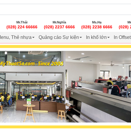
Mr.Thái
Mr.Nghĩa
Ms.Hạ
Mr
(028) 224 66666
(028) 2237 6666
(028) 2238 6666
(028)
enu, Thẻ nhựa
Quảng cáo Sự kiện
In khổ lớn
In Offse