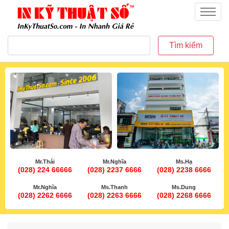
inkythuatso.com
Menu
Tìm kiếm
Mr.Thái
Mr.Nghĩa
Ms.Hạ
(028) 224 66666
(028) 2237 6666
(028) 2238 6666
Mr.Nghĩa
Ms.Thanh
Ms.Dung
(028) 2262 6666
(028) 2263 6666
(028) 2268 6666