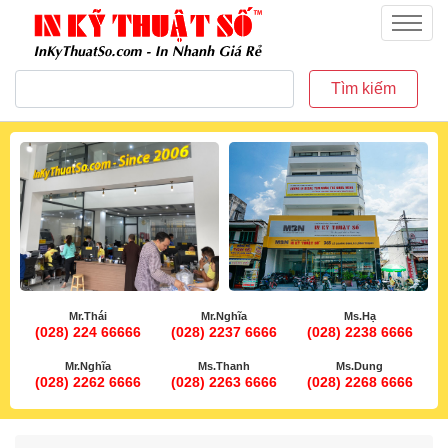
inkythuatso.com
Menu
Tìm kiếm
Mr.Thái
Mr.Nghĩa
Ms.Hạ
(028) 224 66666
(028) 2237 6666
(028) 2238 6666
Mr.Nghĩa
Ms.Thanh
Ms.Dung
(028) 2262 6666
(028) 2263 6666
(028) 2268 6666