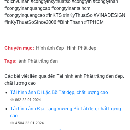
#dichvuinan #congtyinkythuatso #congtyin #congtyinan
#congtyinanquangcao #congtyinantaihcm
#congtyinquangcao #InKTS #InKyThuatSo #VINADESIGN
#InKyThuatSoSince2006 #BinhThanh #TPHCM
Chuyên mục:
Hình ảnh đẹp
Hình Phật đẹp
Tags:
ảnh Phật trắng đen
Các bài viết liên qua đến Tải hình ảnh Phật trắng đen đẹp,
chất lượng cao
Tải hình ảnh Di Lặc Bồ Tát đẹp, chất lượng cao
862
22-01-2024
Tải hình ảnh Địa Tạng Vương Bồ Tát đẹp, chất lượng
cao
4.504
22-01-2024