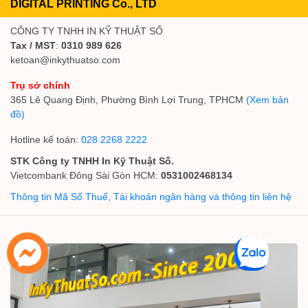
DIGITAL PRINTING Co., LTD
CÔNG TY TNHH IN KỸ THUẬT SỐ
Tax / MST
:
0310 989 626
ketoan@inkythuatso.com
Trụ sở chính
365 Lê Quang Định, Phường Bình Lợi Trung, TPHCM
(Xem bản
đồ)
Hotline kế toán:
028 2268 2222
STK Công ty TNHH In Kỹ Thuật Số.
Vietcombank Đông Sài Gòn HCM:
0531002468134
Thông tin Mã Số Thuế, Tài khoản ngân hàng và thông tin liên hệ