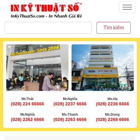
inkythuatso.com
Menu
Tìm kiếm
Mr.Thái
Mr.Nghĩa
Ms.Hạ
(028) 224 66666
(028) 2237 6666
(028) 2238 6666
Mr.Nghĩa
Ms.Thanh
Ms.Dung
(028) 2262 6666
(028) 2263 6666
(028) 2268 6666