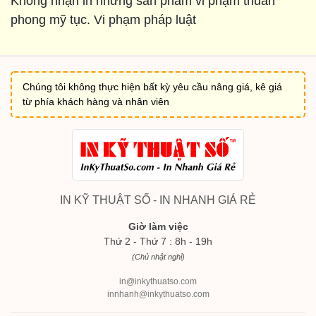
Không nhận in những sản phẩm vi phạm thuần
phong mỹ tục. Vi phạm pháp luật
Chúng tôi không thực hiện bất kỳ yêu cầu nâng giá, kê giá
từ phía khách hàng và nhân viên
IN KỸ THUẬT SỐ - IN NHANH GIÁ RẺ
Giờ làm việc
Thứ 2 - Thứ 7 : 8h - 19h
(Chủ nhật nghỉ)
in@inkythuatso.com
innhanh@inkythuatso.com