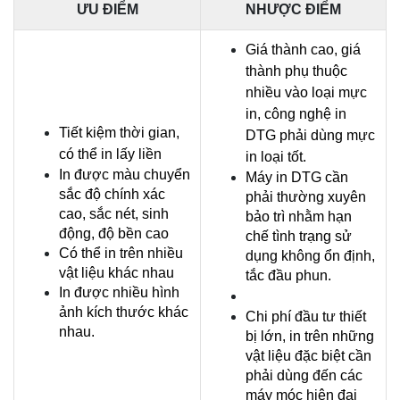
ƯU ĐIỂM
NHƯỢC ĐIỂM
Giá thành cao, giá 
thành phụ thuộc 
nhiều vào loại mực 
in, công nghệ in 
Tiết kiệm thời gian, 
DTG phải dùng mực 
có thể in lấy liền
in loại tốt.
In được màu chuyển 
Máy in DTG cần 
sắc độ chính xác 
phải thường xuyên 
cao, sắc nét, sinh 
bảo trì nhằm hạn 
động, độ bền cao
chế tình trạng sử 
Có thể in trên nhiều 
dụng không ổn định, 
vật liệu khác nhau
tắc đầu phun.
In được nhiều hình 
ảnh kích thước khác 
Chi phí đầu tư thiết 
nhau.
bị lớn, in trên những 
vật liệu đặc biệt cần 
phải dùng đến các 
máy móc hiện đại 