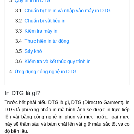
3
Quy trình in DTG
3.1
Chuẩn bị file in và nhập vào máy in DTG
3.2
Chuẩn bị vật liệu in
3.3
Kiểm tra máy in
3.4
Thực hiện in tự động
3.5
Sấy khô
3.6
Kiểm tra và kết thúc quy trình in
4
Ứng dụng công nghệ in DTG
In DTG là gì?
Trước hết phải hiểu DTG là gì, DTG (Direct to Garment). In 
DTG là phương pháp in mà hình ảnh sẽ được in trực tiếp 
lên vài bằng công nghệ in phun và mực nước, loại mực 
này sẽ thấm sâu và bám chặt lên vải giữ màu sắc tốt và có 
độ bền lâu.