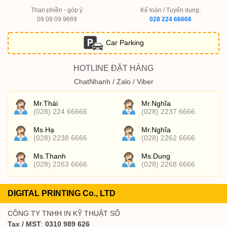
Than phiền - góp ý
Kế toán / Tuyển dụng:
09 09 09 9669
028 224 66666
Car Parking
HOTLINE ĐẶT HÀNG
ChatNhanh / Zalo / Viber
Mr.Thái
Mr.Nghĩa
(028) 224 66666
(028) 2237 6666
Ms.Hạ
Mr.Nghĩa
(028) 2238 6666
(028) 2262 6666
Ms.Thanh
Ms.Dung
(028) 2263 6666
(028) 2268 6666
DIGITAL PRINTING Co., LTD
CÔNG TY TNHH IN KỸ THUẬT SỐ
Tax / MST
:
0310 989 626