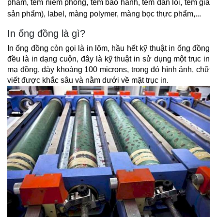
phẩm, tem niêm phong, tem bảo hành, tem dán lỗi, tem giá 
sản phẩm), label, màng polymer, màng bọc thực phẩm,...
In ống đồng là gì?
In ống đồng còn gọi là in lõm, hầu hết kỹ thuật in ống đồng 
đều là in dạng cuộn, đây là kỹ thuật in sử dụng một trục in 
mạ đồng, dày khoảng 100 microns, trong đó hình ảnh, chữ 
viết được khắc sâu và nằm dưới về mặt trục in.