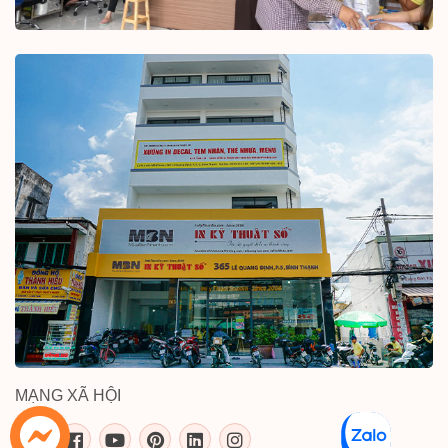
MẠNG XÃ HỘI
inkythuatso.com trên các mạng xã 