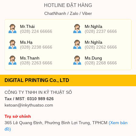
HOTLINE ĐẶT HÀNG
ChatNhanh / Zalo / Viber
Mr.Thái
Mr.Nghĩa
(028) 224 66666
(028) 2237 6666
Ms.Hạ
Mr.Nghĩa
(028) 2238 6666
(028) 2262 6666
Ms.Thanh
Ms.Dung
(028) 2263 6666
(028) 2268 6666
DIGITAL PRINTING Co., LTD
CÔNG TY TNHH IN KỸ THUẬT SỐ
Tax / MST
:
0310 989 626
ketoan@inkythuatso.com
Trụ sở chính
365 Lê Quang Định, Phường Bình Lợi Trung, TPHCM
(Xem bản
đồ)