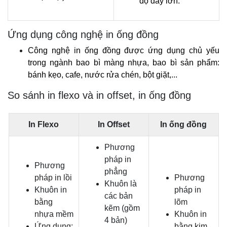
độ dày lớn. 
Ứng dụng công nghệ in ống đồng
Công nghệ in ống đồng được ứng dụng chủ yếu 
trong ngành bao bì màng nhựa, bao bì sản phẩm: 
bánh kẹo, cafe, nước rửa chén, bột giặt,...
So sánh in flexo và in offset, in ống đồng
In Flexo
In Offset
In ống đồng
Phương
pháp in
Phương
phẳng
pháp in lồi
Phương
Khuôn là
Khuôn in
pháp in
các bản
bằng
lõm
kẽm (gồm
nhựa mềm
Khuôn in
4 bản)
Ứng dụng:
bằng kim