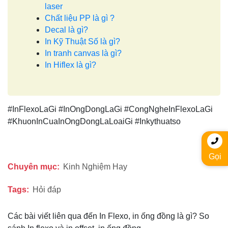
laser
Chất liệu PP là gì ?
Decal là gì?
In Kỹ Thuật Số là gì?
In tranh canvas là gì?
In Hiflex là gì?
#InFlexoLaGi #InOngDongLaGi #CongNgheInFlexoLaGi
#KhuonInCuaInOngDongLaLoaiGi #Inkythuatso
Gọi
Chuyên mục:
Kinh Nghiệm Hay
Tags:
Hỏi đáp
Các bài viết liên qua đến In Flexo, in ống đồng là gì? So