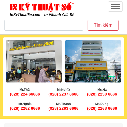
inkythuatso.com
Menu
Tìm kiếm
Mr.Thái
Mr.Nghĩa
Ms.Hạ
(028) 224 66666
(028) 2237 6666
(028) 2238 6666
Mr.Nghĩa
Ms.Thanh
Ms.Dung
(028) 2262 6666
(028) 2263 6666
(028) 2268 6666