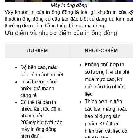
Máy in ống đồng
Vậy khuôn in của in ống đồng là loại gì, khuôn in của kỹ 
thuật in ống đồng có cấu tạo đặc biệt có dạng trụ kim loại 
thường được làm bằng thép, bề mặt mạ đồng.
Ưu điểm và nhược điểm của in ống đồng
ƯU ĐIỂM
NHƯỢC ĐIỂM
Không phù hợp in 
Độ bền cao, màu 
số lượng ít vì chi phí 
sắc, hình ảnh rõ nét
mua mực cao, khi 
In số lượng càng 
mở màu tốn nhiên 
nhiều giá thành 
liệu
càng rẻ
Thích hợp in trên 
Có thể tái bản in 
nhiều lần, tốc độ in 
các loại màng hoặc 
nhanh trên 
bao bì đựng sản 
200m/phút (với các 
phẩm. Khó thực 
máy in ống đồng 
hiện trên vật liệu có 
hiện đại).