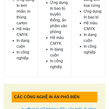
Ứng dụng:
In tem
loại cứng
In bao bì,
nhãn, in
Ứng dụng:
truyền
thùng
In bao bì
thông, ấn
carton
Hệ màu
phẩm văn
Hệ màu
CMYK
phòng
CMYK
In dạng
Hệ màu
In dạng
cuộn
CMYK
cuộn
In công
In dạng
In công
nghiệp
cuộn
nghiệp
In công
nghiệp
CÁC CÔNG NGHỆ IN ẤN PHỔ BIẾN