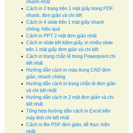
nhanh nhất
Cách in 2 trang trên 1 mặt giấy trong PDF
nhanh, đơn giản và chi tiết
Cách in 4 slide trên 1 mặt giấy nhanh
chóng, hiệu quả
Cách in PPT 2 mặt đơn giản nhất
Cách in slide tiết kiệm giấy, in nhiều slide
trên 1 mặt giấy đơn giản và chi tiết
Cách in trang chẵn lẻ trong Powerpoint chi
tiết nhất
Hướng dẫn cách in màu trong CAD đơn
giản, nhanh chóng
Hướng dẫn cách in trang chẵn lẻ đơn giản
và chi tiết nhất
Hướng dẫn cách in 2 mặt đơn giản và chi
tiết nhất
Tổng hợp hướng dẫn cách in Excel trên
máy tính chi tiết nhất
Cách in file PDF đơn giản, dễ thực hiện
nhất