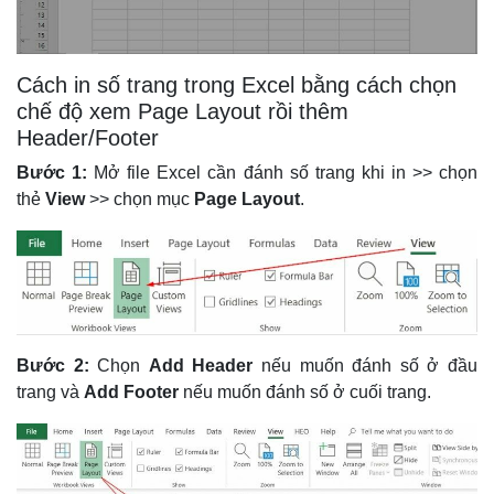
Cách in số trang trong Excel bằng cách chọn
chế độ xem Page Layout rồi thêm
Header/Footer
Bước 1:
Mở file Excel cần đánh số trang khi in >> chọn
thẻ
View
>> chọn mục
Page Layout
.
Bước 2:
Chọn
Add Header
nếu muốn đánh số ở đầu
trang và
Add Footer
nếu muốn đánh số ở cuối trang.