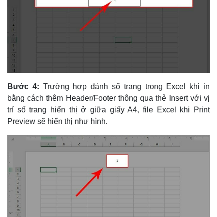
Bước 4:
Trường hợp đánh số trang trong Excel khi in
bằng cách thêm Header/Footer thông qua thẻ Insert với vị
trí số trang hiển thị ở giữa giấy A4, file Excel khi Print
Preview sẽ hiển thị như hình.