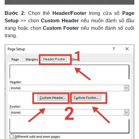
Bước 2:
Chọn thẻ
Header/Footer
trong cửa sổ
Page
Setup
>> chọn
Custom Header
nếu muốn đánh số đầu
trang hoặc chọn
Custom Footer
nếu muốn đánh số cuối
trang.