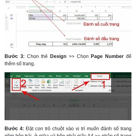
Bước 3:
Chọn thẻ
Design
>> Chọn
Page Number
để
thêm số trang.
Bước 4:
Đặt con trỏ chuột vào vị trí muốn đánh số trang
gồm bên trái, ở giữa và bên phải giấy A4 >> nhập số trang