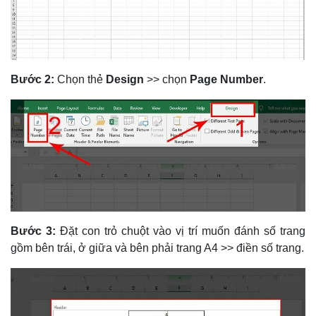
Bước 2:
Chọn thẻ
Design
>> chọn
Page Number
.
Bước 3:
Đặt con trỏ chuột vào vị trí muốn đánh số trang
gồm bên trái, ở giữa và bên phải trang A4 >> điền số trang.