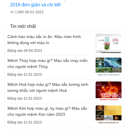
2016 đơn giản và chi tiết
1.680
06-01-2023
Tin mới nhất
Cảnh báo màu sắc in ấn: Màu màn hình
không đúng với màu in
Đăng vào 29-04-2023
Mệnh Thủy hợp màu gì? Màu sắc may mắn
cho người mệnh Thủy
Đăng vào 11-01-2023
Mệnh Hoả hợp màu gì? Màu sắc tương sinh
tương khắc với người mệnh Hoả
Đăng vào 11-01-2023
Mệnh Kim hợp màu gì, kỵ màu gì? Màu sắc
cho người mệnh Kim năm 2023
Đăng vào 11-01-2023