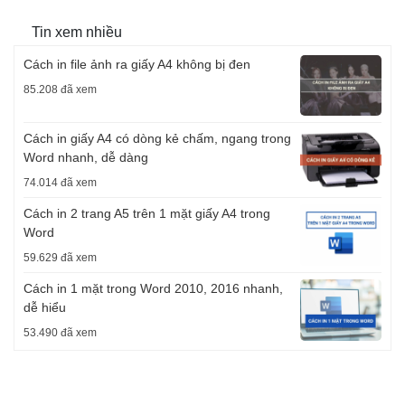
Tin xem nhiều
Cách in file ảnh ra giấy A4 không bị đen
85.208 đã xem
Cách in giấy A4 có dòng kẻ chấm, ngang trong
Word nhanh, dễ dàng
74.014 đã xem
Cách in 2 trang A5 trên 1 mặt giấy A4 trong
Word
59.629 đã xem
Cách in 1 mặt trong Word 2010, 2016 nhanh,
dễ hiểu
53.490 đã xem