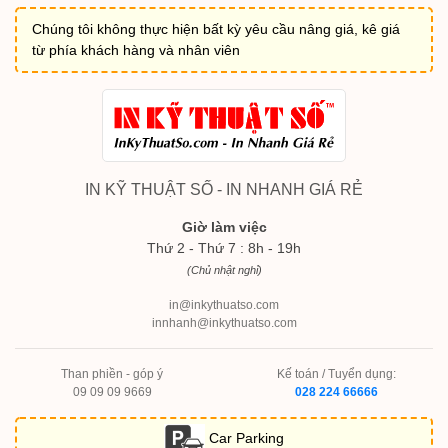
Chúng tôi không thực hiện bất kỳ yêu cầu nâng giá, kê giá
từ phía khách hàng và nhân viên
IN KỸ THUẬT SỐ - IN NHANH GIÁ RẺ
Giờ làm việc
Thứ 2 - Thứ 7 : 8h - 19h
(Chủ nhật nghỉ)
in@inkythuatso.com
innhanh@inkythuatso.com
Than phiền - góp ý
Kế toán / Tuyển dụng:
09 09 09 9669
028 224 66666
Car Parking