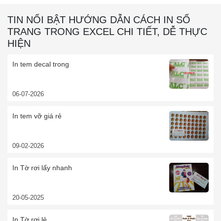
TIN NỔI BẬT HƯỚNG DẪN CÁCH IN SỐ
TRANG TRONG EXCEL CHI TIẾT, DỄ THỰC
HIỆN
In tem decal trong
06-07-2026
In tem vỡ giá rẻ
09-02-2026
In Tờ rơi lấy nhanh
20-05-2025
In Tờ rơi lẻ