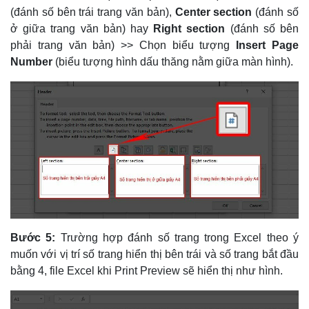
(đánh số bên trái trang văn bản),
Center section
(đánh số
ở giữa trang văn bản) hay
Right section
(đánh số bên
phải trang văn bản) >> Chọn biểu tượng
Insert Page
Number
(biểu tượng hình dấu thăng nằm giữa màn hình).
Bước 5:
Trường hợp đánh số trang trong Excel theo ý
muốn với vị trí số trang hiển thị bên trái và số trang bắt đầu
bằng 4, file Excel khi Print Preview sẽ hiển thị như hình.